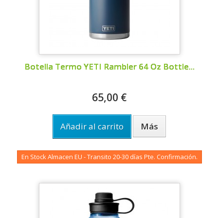
Botella Termo YETI Rambler 64 Oz Bottle...
65,00 €
Añadir al carrito
Más
En Stock Almacen EU - Transito 20-30 días Pte. Confirmación.