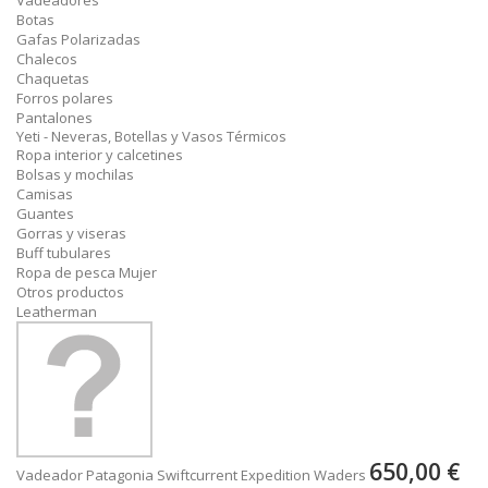
Vadeadores
Botas
Gafas Polarizadas
Chalecos
Chaquetas
Forros polares
Pantalones
Yeti - Neveras, Botellas y Vasos Térmicos
Ropa interior y calcetines
Bolsas y mochilas
Camisas
Guantes
Gorras y viseras
Buff tubulares
Ropa de pesca Mujer
Otros productos
Leatherman
650,00 €
Vadeador Patagonia Swiftcurrent Expedition Waders