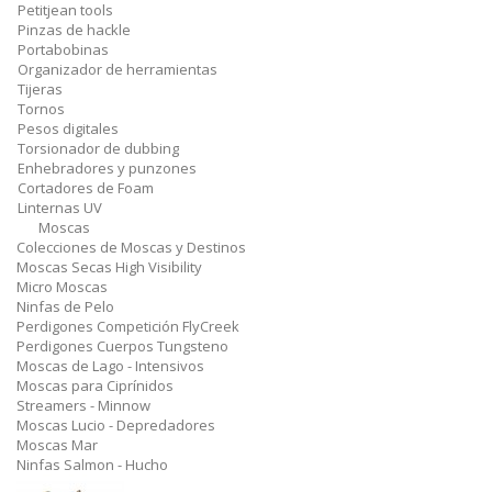
Petitjean tools
Pinzas de hackle
Portabobinas
Organizador de herramientas
Tijeras
Tornos
Pesos digitales
Torsionador de dubbing
Enhebradores y punzones
Cortadores de Foam
Linternas UV
Moscas
Colecciones de Moscas y Destinos
Moscas Secas High Visibility
Micro Moscas
Ninfas de Pelo
Perdigones Competición FlyCreek
Perdigones Cuerpos Tungsteno
Moscas de Lago - Intensivos
Moscas para Ciprínidos
Streamers - Minnow
Moscas Lucio - Depredadores
Moscas Mar
Ninfas Salmon - Hucho