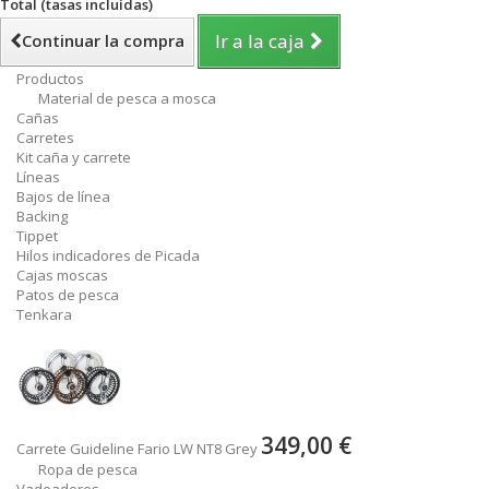
Total (tasas incluídas)
Ir a la caja
Continuar la compra
Productos
Material de pesca a mosca
Cañas
Carretes
Kit caña y carrete
Líneas
Bajos de línea
Backing
Tippet
Hilos indicadores de Picada
Cajas moscas
Patos de pesca
Tenkara
349,00 €
Carrete Guideline Fario LW NT8 Grey
Ropa de pesca