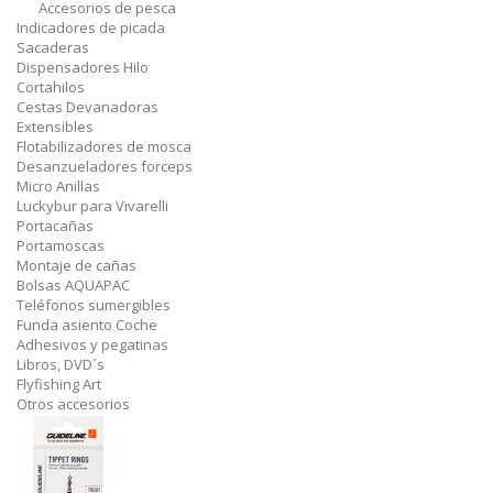
Accesorios de pesca
Indicadores de picada
Sacaderas
Dispensadores Hilo
Cortahilos
Cestas Devanadoras
Extensibles
Flotabilizadores de mosca
Desanzueladores forceps
Micro Anillas
Luckybur para Vivarelli
Portacañas
Portamoscas
Montaje de cañas
Bolsas AQUAPAC
Teléfonos sumergibles
Funda asiento Coche
Adhesivos y pegatinas
Libros, DVD´s
Flyfishing Art
Otros accesorios