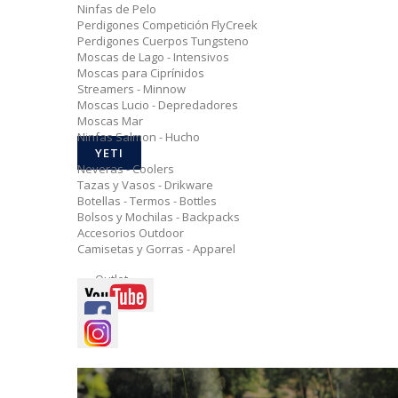
Ninfas de Pelo
Perdigones Competición FlyCreek
Perdigones Cuerpos Tungsteno
Moscas de Lago - Intensivos
Moscas para Ciprínidos
Streamers - Minnow
Moscas Lucio - Depredadores
Moscas Mar
Ninfas Salmon - Hucho
YETI
Neveras - Coolers
Tazas y Vasos - Drikware
Botellas - Termos - Bottles
Bolsos y Mochilas - Backpacks
Accesorios Outdoor
Camisetas y Gorras - Apparel
Outlet