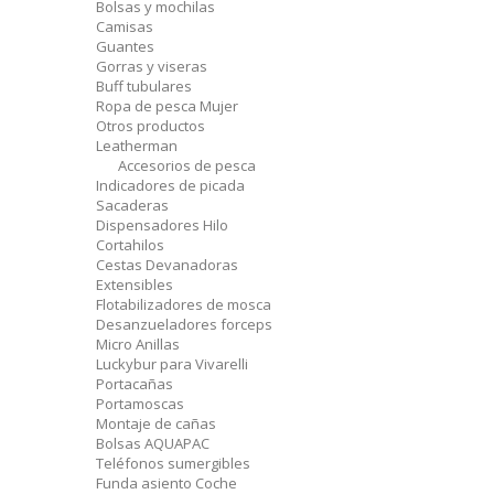
Bolsas y mochilas
Camisas
Guantes
Gorras y viseras
Buff tubulares
Ropa de pesca Mujer
Otros productos
Leatherman
Accesorios de pesca
Indicadores de picada
Sacaderas
Dispensadores Hilo
Cortahilos
Cestas Devanadoras
Extensibles
Flotabilizadores de mosca
Desanzueladores forceps
Micro Anillas
Luckybur para Vivarelli
Portacañas
Portamoscas
Montaje de cañas
Bolsas AQUAPAC
Teléfonos sumergibles
Funda asiento Coche