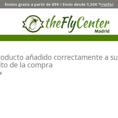
Envíos gratis a partir de 89€ / Envío desde 5,50€ *(
+info
)
roducto añadido correctamente a su
ito de la compra
d