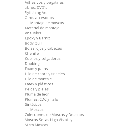
Adhesivos y pegatinas
Libros, DVD´s
Flyfishing Art
Otros accesorios
Montaje de moscas
Material de montaje
Anzuelos
Epoxy y Barniz
Body Quill
Bolas, ojos y cabezas
Chenille
Cuellos y colgaderas
Dubbing
Foam y patas
Hilo de cobre y tinseles
Hilo de montaje
Látex y plásticos
Pelos y pieles
Pluma de león
Plumas, CDC y Tails
Sintéticos
Moscas
Colecciones de Moscas y Destinos
Moscas Secas High Visibility
Micro Moscas