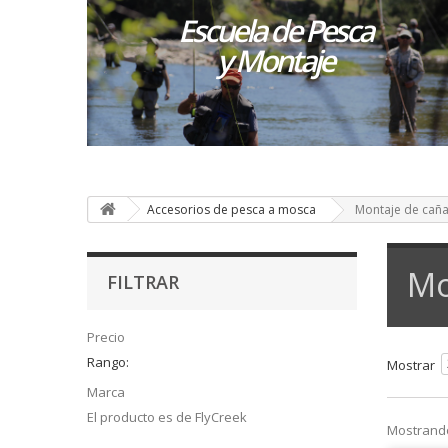
Escuela de Pesca
y Montaje
Accesorios de pesca a mosca
Montaje de cañ
Mo
FILTRAR
Precio
Rango:
Mostrar
Marca
El producto es de FlyCreek
Mostrando 