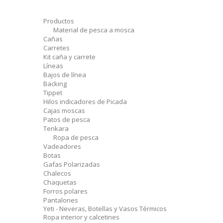
Productos
Material de pesca a mosca
Cañas
Carretes
Kit caña y carrete
Líneas
Bajos de línea
Backing
Tippet
Hilos indicadores de Picada
Cajas moscas
Patos de pesca
Tenkara
Ropa de pesca
Vadeadores
Botas
Gafas Polarizadas
Chalecos
Chaquetas
Forros polares
Pantalones
Yeti - Neveras, Botellas y Vasos Térmicos
Ropa interior y calcetines