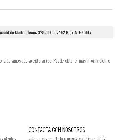
rcantil de Madrid,Tomo: 32826 Folio: 192 Hoja-M-590917
 consideramos que acepta su uso. Puede obtener más información, o
CONTACTA CON NOSOTROS
siguientes
¿Tienes alguna duda o necesitas información?