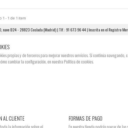
1 - 1 de 1 item
nave B24 - 28823 Coslada (Madrid) | Tlf.: 91 673 96 44 | Inscrita en el Registro Me
OKIES
okies propias y de terceros para mejorar nuestros servicios. Si continúa navegando,
cómo cambiar la configuración, en nuestra
Política de cookies.
N AL CLIENTE
FORMAS DE PAGO
 toda la información sobre el
En nuestra tienda podrás pagar de las 