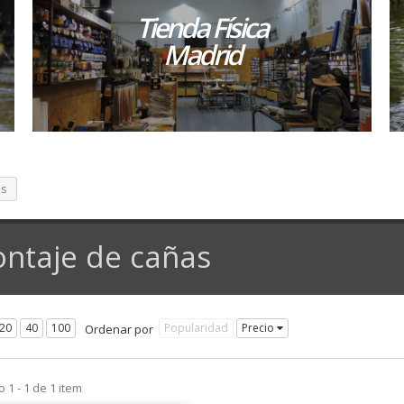
Tienda Física
Madrid
as
ntaje de cañas
Popularidad
Precio
Ordenar por
1 - 1 de 1 item