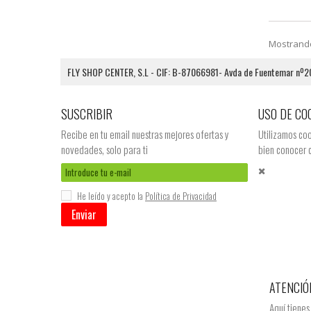
Mostrando 
FLY SHOP CENTER, S.L - CIF: B-87066981- Avda de Fuentemar nº20, 
SUSCRIBIR
USO DE CO
Recibe en tu email nuestras mejores ofertas y
Utilizamos co
novedades, solo para ti
bien conocer 
He leído y acepto la
Política de Privacidad
Enviar
ATENCIÓ
Aquí tienes