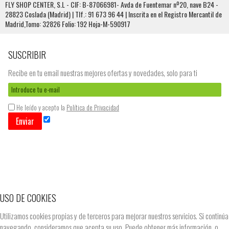
FLY SHOP CENTER, S.L - CIF: B-87066981- Avda de Fuentemar nº20, nave B24 -
28823 Coslada (Madrid) | Tlf.: 91 673 96 44 | Inscrita en el Registro Mercantil de
Madrid,Tomo: 32826 Folio: 192 Hoja-M-590917
SUSCRIBIR
Recibe en tu email nuestras mejores ofertas y novedades, solo para ti
He leído y acepto la
Política de Privacidad
Enviar
USO DE COOKIES
Utilizamos cookies propias y de terceros para mejorar nuestros servicios. Si continúa
navegando, consideramos que acepta su uso. Puede obtener más información, o