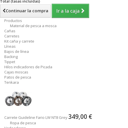
Total (tasas incluídas)
Ir a la caja
Continuar la compra
Productos
Material de pesca a mosca
Cañas
Carretes
Kit caña y carrete
Líneas
Bajos de línea
Backing
Tippet
Hilos indicadores de Picada
Cajas moscas
Patos de pesca
Tenkara
349,00 €
Carrete Guideline Fario LW NT8 Grey
Ropa de pesca