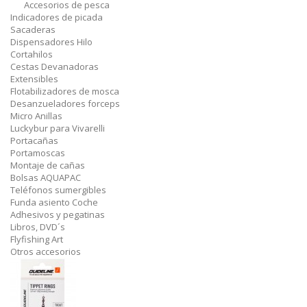
Accesorios de pesca
Indicadores de picada
Sacaderas
Dispensadores Hilo
Cortahilos
Cestas Devanadoras
Extensibles
Flotabilizadores de mosca
Desanzueladores forceps
Micro Anillas
Luckybur para Vivarelli
Portacañas
Portamoscas
Montaje de cañas
Bolsas AQUAPAC
Teléfonos sumergibles
Funda asiento Coche
Adhesivos y pegatinas
Libros, DVD´s
Flyfishing Art
Otros accesorios