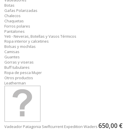
Vadeadores
Botas
Gafas Polarizadas
Chalecos
Chaquetas
Forros polares
Pantalones
Yeti - Neveras, Botellas y Vasos Térmicos
Ropa interior y calcetines
Bolsas y mochilas
Camisas
Guantes
Gorras y viseras
Buff tubulares
Ropa de pesca Mujer
Otros productos
Leatherman
650,00 €
Vadeador Patagonia Swiftcurrent Expedition Waders