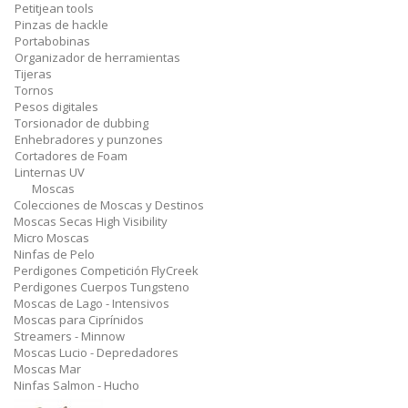
Petitjean tools
Pinzas de hackle
Portabobinas
Organizador de herramientas
Tijeras
Tornos
Pesos digitales
Torsionador de dubbing
Enhebradores y punzones
Cortadores de Foam
Linternas UV
Moscas
Colecciones de Moscas y Destinos
Moscas Secas High Visibility
Micro Moscas
Ninfas de Pelo
Perdigones Competición FlyCreek
Perdigones Cuerpos Tungsteno
Moscas de Lago - Intensivos
Moscas para Ciprínidos
Streamers - Minnow
Moscas Lucio - Depredadores
Moscas Mar
Ninfas Salmon - Hucho