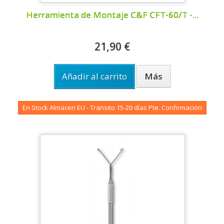
Herramienta de Montaje C&F CFT-60/T -...
21,90 €
Añadir al carrito
Más
En Stock Almacen EU - Transito 15-20 días Pte. Confirmación