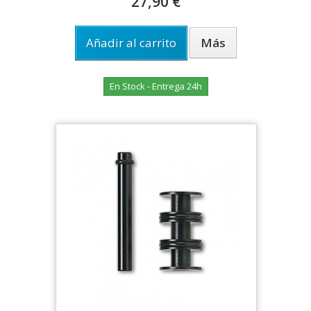
27,90 €
Añadir al carrito
Más
En Stock - Entrega 24h