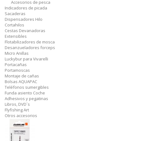
Accesorios de pesca
Indicadores de picada
Sacaderas
Dispensadores Hilo
Cortahilos
Cestas Devanadoras
Extensibles
Flotabilizadores de mosca
Desanzueladores forceps
Micro Anillas
Luckybur para Vivarelli
Portacañas
Portamoscas
Montaje de cañas
Bolsas AQUAPAC
Teléfonos sumergibles
Funda asiento Coche
Adhesivos y pegatinas
Libros, DVD´s
Flyfishing Art
Otros accesorios