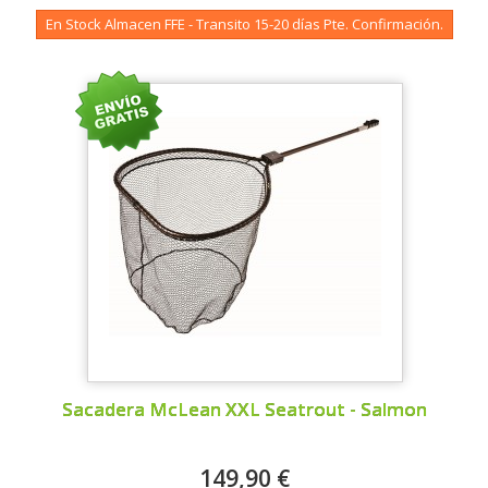
En Stock Almacen FFE - Transito 15-20 días Pte. Confirmación.
Sacadera McLean XXL Seatrout - Salmon
149,90 €