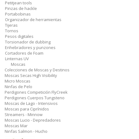
Petitjean tools
Pinzas de hackle
Portabobinas
Organizador de herramientas
Tijeras
Tornos
Pesos digitales
Torsionador de dubbing
Enhebradores y punzones
Cortadores de Foam
Linternas UV
Moscas
Colecciones de Moscas y Destinos
Moscas Secas High Visibility
Micro Moscas
Ninfas de Pelo
Perdigones Competición FlyCreek
Perdigones Cuerpos Tungsteno
Moscas de Lago - Intensivos
Moscas para Ciprínidos
Streamers - Minnow
Moscas Lucio - Depredadores
Moscas Mar
Ninfas Salmon - Hucho