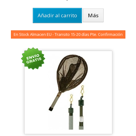
Añadir al carrito
Más
En Stock Almacen EU - Transito 15-20 días Pte. Confirmación