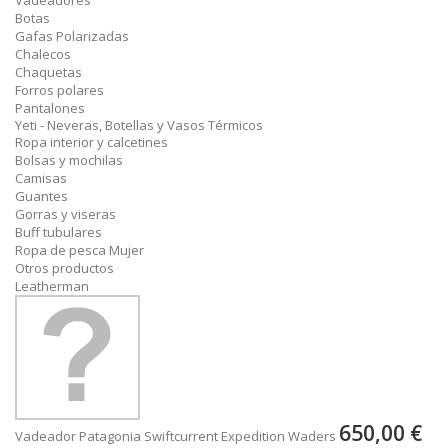
Vadeadores
Botas
Gafas Polarizadas
Chalecos
Chaquetas
Forros polares
Pantalones
Yeti - Neveras, Botellas y Vasos Térmicos
Ropa interior y calcetines
Bolsas y mochilas
Camisas
Guantes
Gorras y viseras
Buff tubulares
Ropa de pesca Mujer
Otros productos
Leatherman
650,00 €
Vadeador Patagonia Swiftcurrent Expedition Waders