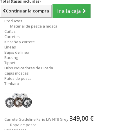
Total (tasas incluídas)
Ir a la caja
Continuar la compra
Productos
Material de pesca a mosca
Cañas
Carretes
Kit caña y carrete
Líneas
Bajos de línea
Backing
Tippet
Hilos indicadores de Picada
Cajas moscas
Patos de pesca
Tenkara
349,00 €
Carrete Guideline Fario LW NT8 Grey
Ropa de pesca