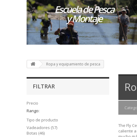
Escuela de Pesca
y Montaje
Ropa y equipamiento de pesca
Ro
FILTRAR
Precio
Catego
Rango:
Tipo de producto
The Fly C
Vadeadores
(57)
caliente a
Botas
(46)
mucho má