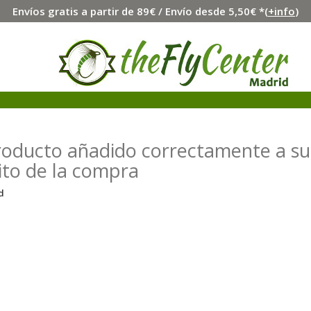
Envíos gratis a partir de 89€ / Envío desde 5,50€ *(
+info
)
roducto añadido correctamente a su
ito de la compra
d