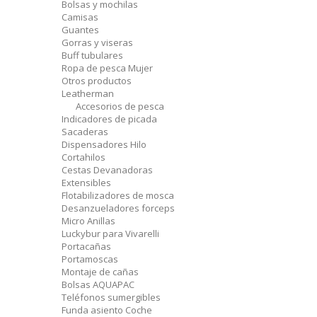
Bolsas y mochilas
Camisas
Guantes
Gorras y viseras
Buff tubulares
Ropa de pesca Mujer
Otros productos
Leatherman
Accesorios de pesca
Indicadores de picada
Sacaderas
Dispensadores Hilo
Cortahilos
Cestas Devanadoras
Extensibles
Flotabilizadores de mosca
Desanzueladores forceps
Micro Anillas
Luckybur para Vivarelli
Portacañas
Portamoscas
Montaje de cañas
Bolsas AQUAPAC
Teléfonos sumergibles
Funda asiento Coche