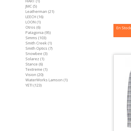
HART
(1)
JMC
(5)
Leatherman
(21)
LEECH
(16)
LOON
(1)
Otros
(6)
En Stock
Patagonia
(95)
Simms
(103)
Smith Creek
(1)
Smith Optics
(7)
Snowbee
(3)
Solarez
(1)
Stance
(6)
Textreme
(1)
Vision
(20)
WaterWorks Lamson
(1)
YETI
(123)