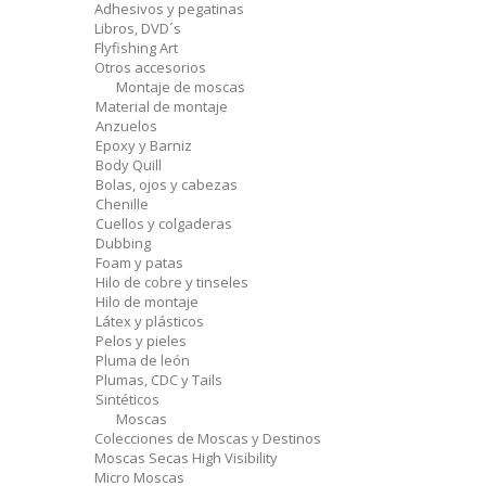
Adhesivos y pegatinas
Libros, DVD´s
Flyfishing Art
Otros accesorios
Montaje de moscas
Material de montaje
Anzuelos
Epoxy y Barniz
Body Quill
Bolas, ojos y cabezas
Chenille
Cuellos y colgaderas
Dubbing
Foam y patas
Hilo de cobre y tinseles
Hilo de montaje
Látex y plásticos
Pelos y pieles
Pluma de león
Plumas, CDC y Tails
Sintéticos
Moscas
Colecciones de Moscas y Destinos
Moscas Secas High Visibility
Micro Moscas