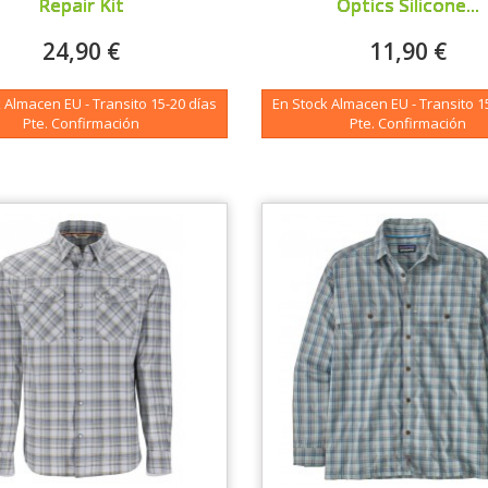
Repair Kit
Optics Silicone...
24,90 €
11,90 €
 Almacen EU - Transito 15-20 días
En Stock Almacen EU - Transito 1
Pte. Confirmación
Pte. Confirmación