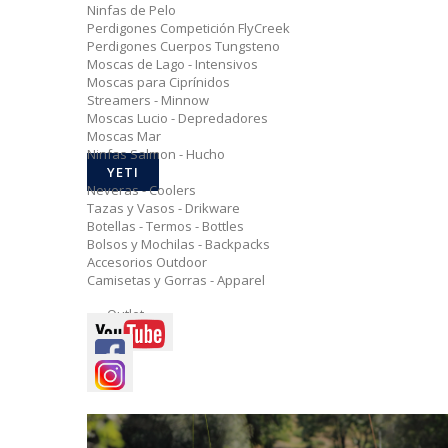
Ninfas de Pelo
Perdigones Competición FlyCreek
Perdigones Cuerpos Tungsteno
Moscas de Lago - Intensivos
Moscas para Ciprínidos
Streamers - Minnow
Moscas Lucio - Depredadores
Moscas Mar
Ninfas Salmon - Hucho
YETI
Neveras - Coolers
Tazas y Vasos - Drikware
Botellas - Termos - Bottles
Bolsos y Mochilas - Backpacks
Accesorios Outdoor
Camisetas y Gorras - Apparel
Outlet