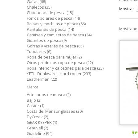
Gafas
(68)
Chalecos
(35)
Mostrar
Chaquetas de pesca
(15)
Forros polares de pesca
(14)
Bolsas y mochilas de pesca
(66)
Mostrando
Pantalones de pesca
(14)
Camisas y camisetas de pesca
(34)
Guantes de pesca
(9)
Gorras y viseras de pesca
(65)
Tubulares
(6)
Ropa de pesca para mujer
(2)
Otros productos ropa de pesca
(12)
Ropa interior y calcetines para pesca
(25)
YETI - Drinkware - Hard cooler
(233)
Leatherman
(22)
Marca
Artesanos de mosca
(1)
Bajio
(2)
Castor
(1)
Costa del Mar sunglasses
(30)
FlyCreek
(2)
GEAR KEEPER
(1)
Grauvell
(2)
Re
Guideline
(94)