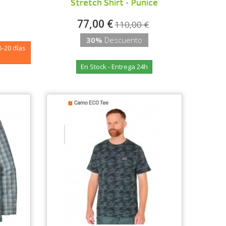
Stretch Shirt - Punice
77,00 €
110,00 €
30%
Descuento
5-20 días
En Stock - Entrega 24h