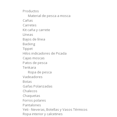
Productos
Material de pesca a mosca
Cañas
Carretes
Kit caña y carrete
Líneas
Bajos de línea
Backing
Tippet
Hilos indicadores de Picada
Cajas moscas
Patos de pesca
Tenkara
Ropa de pesca
Vadeadores
Botas
Gafas Polarizadas
Chalecos
Chaquetas
Forros polares
Pantalones
Yeti - Neveras, Botellas y Vasos Térmicos
Ropa interior y calcetines