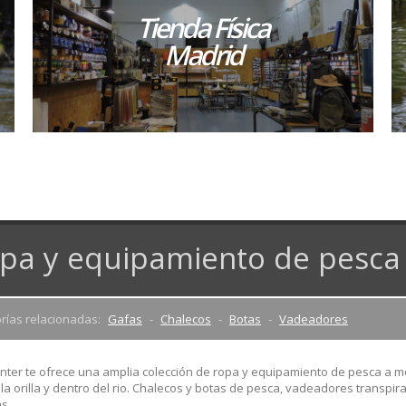
Tienda Física
Madrid
pa y equipamiento de pesca
rías relacionadas:
Gafas
Chalecos
Botas
Vadeadores
enter te ofrece una amplia colección de ropa y equipamiento de pesca a m
 la orilla y dentro del rio. Chalecos y botas de pesca, vadeadores transpi
s.