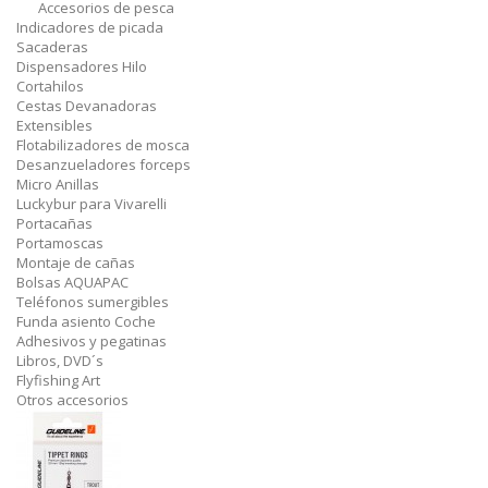
Accesorios de pesca
Indicadores de picada
Sacaderas
Dispensadores Hilo
Cortahilos
Cestas Devanadoras
Extensibles
Flotabilizadores de mosca
Desanzueladores forceps
Micro Anillas
Luckybur para Vivarelli
Portacañas
Portamoscas
Montaje de cañas
Bolsas AQUAPAC
Teléfonos sumergibles
Funda asiento Coche
Adhesivos y pegatinas
Libros, DVD´s
Flyfishing Art
Otros accesorios