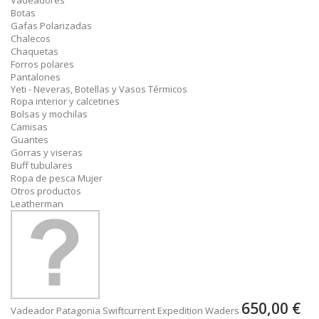
Vadeadores
Botas
Gafas Polarizadas
Chalecos
Chaquetas
Forros polares
Pantalones
Yeti - Neveras, Botellas y Vasos Térmicos
Ropa interior y calcetines
Bolsas y mochilas
Camisas
Guantes
Gorras y viseras
Buff tubulares
Ropa de pesca Mujer
Otros productos
Leatherman
650,00 €
Vadeador Patagonia Swiftcurrent Expedition Waders