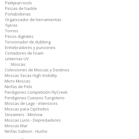
Petitjean tools
Pinzas de hackle
Portabobinas
Organizador de herramientas
Tijeras
Tornos
Pesos digitales
Torsionador de dubbing
Enhebradores y punzones
Cortadores de Foam
Linternas UV
Moscas
Colecciones de Moscas y Destinos
Moscas Secas High Visibility
Micro Moscas
Ninfas de Pelo
Perdigones Competición FlyCreek
Perdigones Cuerpos Tungsteno
Moscas de Lago - Intensivos
Moscas para Ciprínidos
Streamers - Minnow
Moscas Lucio - Depredadores
Moscas Mar
Ninfas Salmon - Hucho