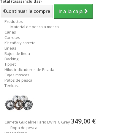
Total (tasas incluídas)
Ir a la caja
Continuar la compra
Productos
Material de pesca a mosca
Cañas
Carretes
Kit caña y carrete
Líneas
Bajos de línea
Backing
Tippet
Hilos indicadores de Picada
Cajas moscas
Patos de pesca
Tenkara
349,00 €
Carrete Guideline Fario LW NT8 Grey
Ropa de pesca