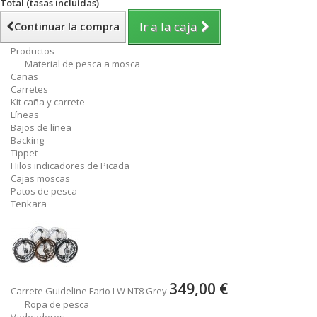
Total (tasas incluídas)
Ir a la caja
Continuar la compra
Productos
Material de pesca a mosca
Cañas
Carretes
Kit caña y carrete
Líneas
Bajos de línea
Backing
Tippet
Hilos indicadores de Picada
Cajas moscas
Patos de pesca
Tenkara
349,00 €
Carrete Guideline Fario LW NT8 Grey
Ropa de pesca