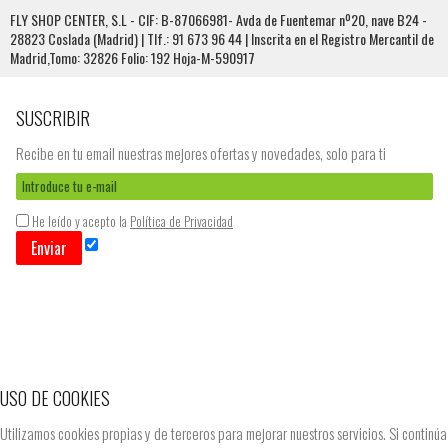
FLY SHOP CENTER, S.L - CIF: B-87066981- Avda de Fuentemar nº20, nave B24 -
28823 Coslada (Madrid) | Tlf.: 91 673 96 44 | Inscrita en el Registro Mercantil de
Madrid,Tomo: 32826 Folio: 192 Hoja-M-590917
SUSCRIBIR
Recibe en tu email nuestras mejores ofertas y novedades, solo para ti
He leído y acepto la
Política de Privacidad
Enviar
USO DE COOKIES
Utilizamos cookies propias y de terceros para mejorar nuestros servicios. Si continúa