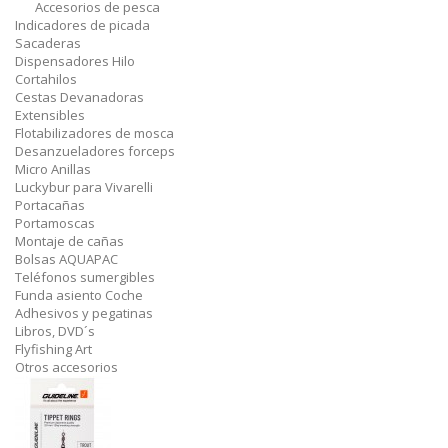
Accesorios de pesca
Indicadores de picada
Sacaderas
Dispensadores Hilo
Cortahilos
Cestas Devanadoras
Extensibles
Flotabilizadores de mosca
Desanzueladores forceps
Micro Anillas
Luckybur para Vivarelli
Portacañas
Portamoscas
Montaje de cañas
Bolsas AQUAPAC
Teléfonos sumergibles
Funda asiento Coche
Adhesivos y pegatinas
Libros, DVD´s
Flyfishing Art
Otros accesorios