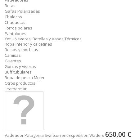
Vadeadores
Botas
Gafas Polarizadas
Chalecos
Chaquetas
Forros polares
Pantalones
Yeti - Neveras, Botellas y Vasos Térmicos
Ropa interior y calcetines
Bolsas y mochilas
Camisas
Guantes
Gorras y viseras
Buff tubulares
Ropa de pesca Mujer
Otros productos
Leatherman
650,00 €
Vadeador Patagonia Swiftcurrent Expedition Waders