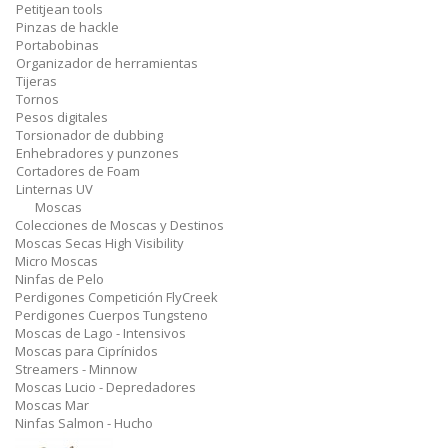
Petitjean tools
Pinzas de hackle
Portabobinas
Organizador de herramientas
Tijeras
Tornos
Pesos digitales
Torsionador de dubbing
Enhebradores y punzones
Cortadores de Foam
Linternas UV
Moscas
Colecciones de Moscas y Destinos
Moscas Secas High Visibility
Micro Moscas
Ninfas de Pelo
Perdigones Competición FlyCreek
Perdigones Cuerpos Tungsteno
Moscas de Lago - Intensivos
Moscas para Ciprínidos
Streamers - Minnow
Moscas Lucio - Depredadores
Moscas Mar
Ninfas Salmon - Hucho