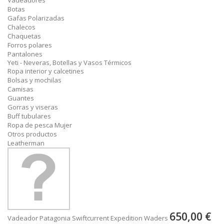
Vadeadores
Botas
Gafas Polarizadas
Chalecos
Chaquetas
Forros polares
Pantalones
Yeti - Neveras, Botellas y Vasos Térmicos
Ropa interior y calcetines
Bolsas y mochilas
Camisas
Guantes
Gorras y viseras
Buff tubulares
Ropa de pesca Mujer
Otros productos
Leatherman
650,00 €
Vadeador Patagonia Swiftcurrent Expedition Waders