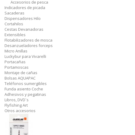
Accesorios de pesca
Indicadores de picada
Sacaderas
Dispensadores Hilo
Cortahilos
Cestas Devanadoras
Extensibles
Flotabilizadores de mosca
Desanzueladores forceps
Micro Anillas
Luckybur para Vivarelli
Portacañas
Portamoscas
Montaje de cañas
Bolsas AQUAPAC
Teléfonos sumergibles
Funda asiento Coche
Adhesivos y pegatinas
Libros, DVD´s
Flyfishing Art
Otros accesorios