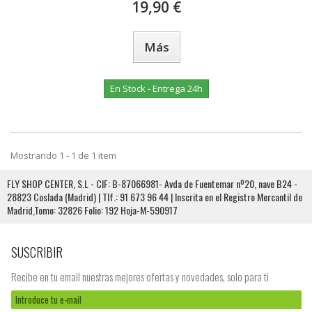
19,90 €
Más
En Stock - Entrega 24h
Mostrando 1 - 1 de 1 item
FLY SHOP CENTER, S.L - CIF: B-87066981- Avda de Fuentemar nº20, nave B24 -
28823 Coslada (Madrid) | Tlf.: 91 673 96 44 | Inscrita en el Registro Mercantil de
Madrid,Tomo: 32826 Folio: 192 Hoja-M-590917
SUSCRIBIR
Recibe en tu email nuestras mejores ofertas y novedades, solo para ti