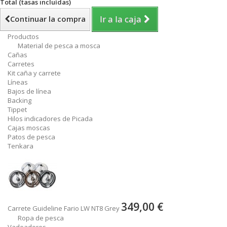
Total (tasas incluídas)
Ir a la caja
Continuar la compra
Productos
Material de pesca a mosca
Cañas
Carretes
Kit caña y carrete
Líneas
Bajos de línea
Backing
Tippet
Hilos indicadores de Picada
Cajas moscas
Patos de pesca
Tenkara
349,00 €
Carrete Guideline Fario LW NT8 Grey
Ropa de pesca