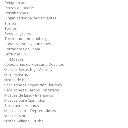
Petitjean tools
Pinzas de hackle
Portabobinas
Organizador de herramientas
Tijeras
Tornos
Pesos digitales
Torsionador de dubbing
Enhebradores y punzones
Cortadores de Foam
Linternas UV
Moscas
Colecciones de Moscas y Destinos
Moscas Secas High Visibility
Micro Moscas
Ninfas de Pelo
Perdigones Competición FlyCreek
Perdigones Cuerpos Tungsteno
Moscas de Lago - Intensivos
Moscas para Ciprínidos
Streamers - Minnow
Moscas Lucio - Depredadores
Moscas Mar
Ninfas Salmon - Hucho