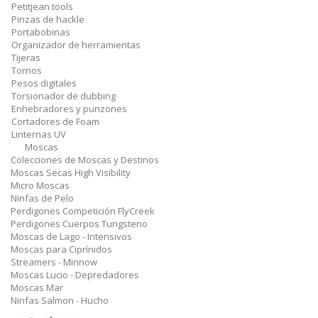
Petitjean tools
Pinzas de hackle
Portabobinas
Organizador de herramientas
Tijeras
Tornos
Pesos digitales
Torsionador de dubbing
Enhebradores y punzones
Cortadores de Foam
Linternas UV
Moscas
Colecciones de Moscas y Destinos
Moscas Secas High Visibility
Micro Moscas
Ninfas de Pelo
Perdigones Competición FlyCreek
Perdigones Cuerpos Tungsteno
Moscas de Lago - Intensivos
Moscas para Ciprínidos
Streamers - Minnow
Moscas Lucio - Depredadores
Moscas Mar
Ninfas Salmon - Hucho