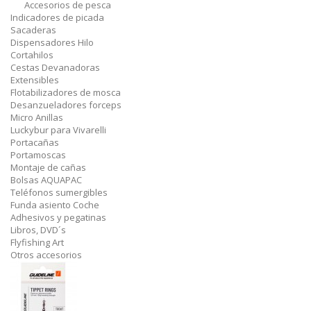
Accesorios de pesca
Indicadores de picada
Sacaderas
Dispensadores Hilo
Cortahilos
Cestas Devanadoras
Extensibles
Flotabilizadores de mosca
Desanzueladores forceps
Micro Anillas
Luckybur para Vivarelli
Portacañas
Portamoscas
Montaje de cañas
Bolsas AQUAPAC
Teléfonos sumergibles
Funda asiento Coche
Adhesivos y pegatinas
Libros, DVD´s
Flyfishing Art
Otros accesorios