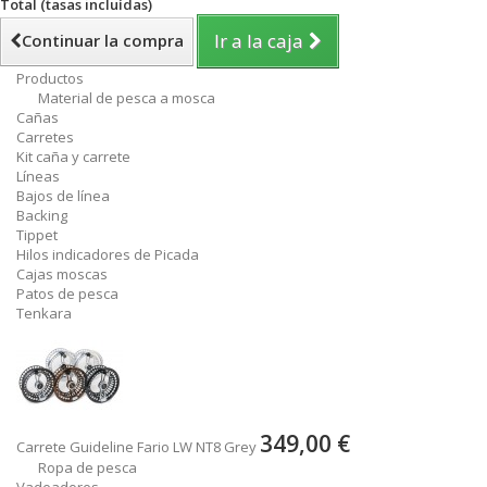
Total (tasas incluídas)
Ir a la caja
Continuar la compra
Productos
Material de pesca a mosca
Cañas
Carretes
Kit caña y carrete
Líneas
Bajos de línea
Backing
Tippet
Hilos indicadores de Picada
Cajas moscas
Patos de pesca
Tenkara
349,00 €
Carrete Guideline Fario LW NT8 Grey
Ropa de pesca