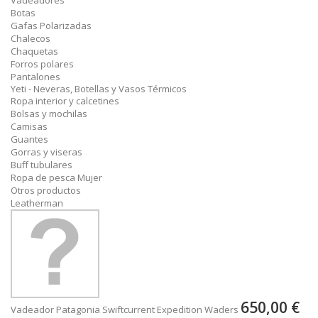
Vadeadores
Botas
Gafas Polarizadas
Chalecos
Chaquetas
Forros polares
Pantalones
Yeti - Neveras, Botellas y Vasos Térmicos
Ropa interior y calcetines
Bolsas y mochilas
Camisas
Guantes
Gorras y viseras
Buff tubulares
Ropa de pesca Mujer
Otros productos
Leatherman
650,00 €
Vadeador Patagonia Swiftcurrent Expedition Waders