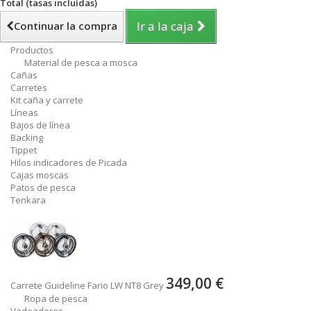
Total (tasas incluídas)
Ir a la caja
Continuar la compra
Productos
Material de pesca a mosca
Cañas
Carretes
Kit caña y carrete
Líneas
Bajos de línea
Backing
Tippet
Hilos indicadores de Picada
Cajas moscas
Patos de pesca
Tenkara
349,00 €
Carrete Guideline Fario LW NT8 Grey
Ropa de pesca