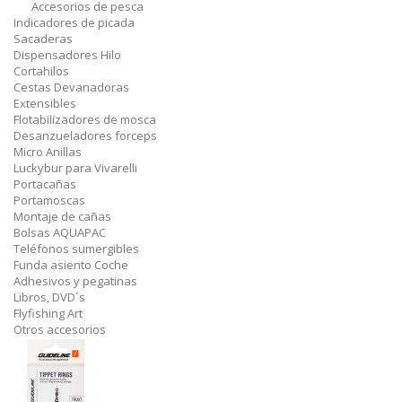
Accesorios de pesca
Indicadores de picada
Sacaderas
Dispensadores Hilo
Cortahilos
Cestas Devanadoras
Extensibles
Flotabilizadores de mosca
Desanzueladores forceps
Micro Anillas
Luckybur para Vivarelli
Portacañas
Portamoscas
Montaje de cañas
Bolsas AQUAPAC
Teléfonos sumergibles
Funda asiento Coche
Adhesivos y pegatinas
Libros, DVD´s
Flyfishing Art
Otros accesorios