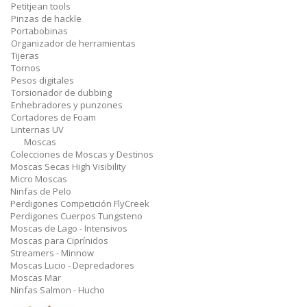
Petitjean tools
Pinzas de hackle
Portabobinas
Organizador de herramientas
Tijeras
Tornos
Pesos digitales
Torsionador de dubbing
Enhebradores y punzones
Cortadores de Foam
Linternas UV
Moscas
Colecciones de Moscas y Destinos
Moscas Secas High Visibility
Micro Moscas
Ninfas de Pelo
Perdigones Competición FlyCreek
Perdigones Cuerpos Tungsteno
Moscas de Lago - Intensivos
Moscas para Ciprínidos
Streamers - Minnow
Moscas Lucio - Depredadores
Moscas Mar
Ninfas Salmon - Hucho