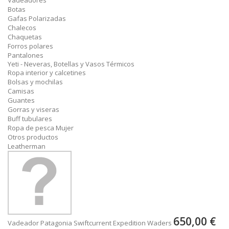
Vadeadores
Botas
Gafas Polarizadas
Chalecos
Chaquetas
Forros polares
Pantalones
Yeti - Neveras, Botellas y Vasos Térmicos
Ropa interior y calcetines
Bolsas y mochilas
Camisas
Guantes
Gorras y viseras
Buff tubulares
Ropa de pesca Mujer
Otros productos
Leatherman
650,00 €
Vadeador Patagonia Swiftcurrent Expedition Waders