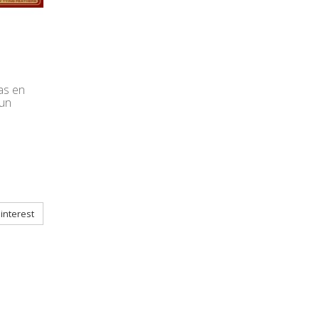
as en
un
interest