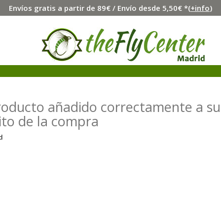
Envíos gratis a partir de 89€ / Envío desde 5,50€ *(
+info
)
roducto añadido correctamente a su
ito de la compra
d