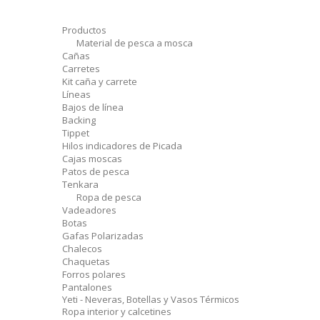
Productos
Material de pesca a mosca
Cañas
Carretes
Kit caña y carrete
Líneas
Bajos de línea
Backing
Tippet
Hilos indicadores de Picada
Cajas moscas
Patos de pesca
Tenkara
Ropa de pesca
Vadeadores
Botas
Gafas Polarizadas
Chalecos
Chaquetas
Forros polares
Pantalones
Yeti - Neveras, Botellas y Vasos Térmicos
Ropa interior y calcetines