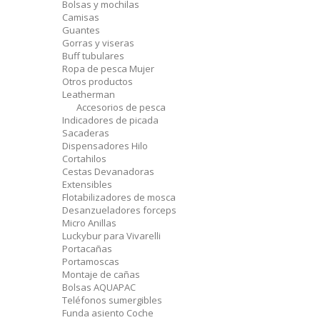
Bolsas y mochilas
Camisas
Guantes
Gorras y viseras
Buff tubulares
Ropa de pesca Mujer
Otros productos
Leatherman
Accesorios de pesca
Indicadores de picada
Sacaderas
Dispensadores Hilo
Cortahilos
Cestas Devanadoras
Extensibles
Flotabilizadores de mosca
Desanzueladores forceps
Micro Anillas
Luckybur para Vivarelli
Portacañas
Portamoscas
Montaje de cañas
Bolsas AQUAPAC
Teléfonos sumergibles
Funda asiento Coche