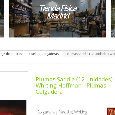
Tienda Física
Madrid
taje de moscas
Cuellos, Colgaderas
Plumas Saddle (12 unidades) Wh
Plumas Saddle (12 unidades)
Whiting Hoffman - Plumas
Colgadera
Colgaderas (saddle) Whiting