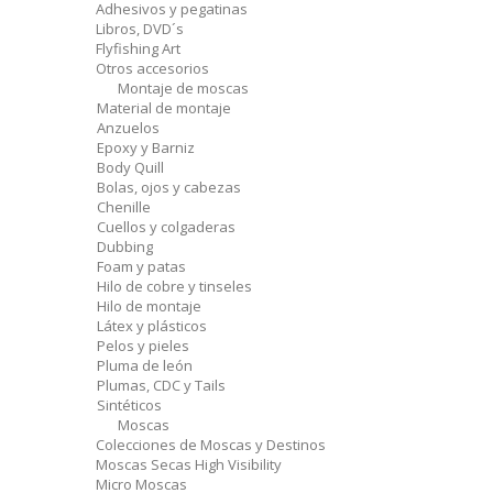
Adhesivos y pegatinas
Libros, DVD´s
Flyfishing Art
Otros accesorios
Montaje de moscas
Material de montaje
Anzuelos
Epoxy y Barniz
Body Quill
Bolas, ojos y cabezas
Chenille
Cuellos y colgaderas
Dubbing
Foam y patas
Hilo de cobre y tinseles
Hilo de montaje
Látex y plásticos
Pelos y pieles
Pluma de león
Plumas, CDC y Tails
Sintéticos
Moscas
Colecciones de Moscas y Destinos
Moscas Secas High Visibility
Micro Moscas