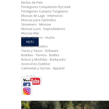
Ninfas de Pelo
Perdigones Competición FlyCreek
Perdigones Cuerpos Tungsteno
Moscas de Lago - Intensivos
Moscas para Ciprínidos
Streamers - Minnow
Moscas Lucio - Depredadores
Moscas Mar
Ninfas Salmon - Hucho
YETI
Neveras - Coolers
Tazas y Vasos - Drikware
Botellas - Termos - Bottles
Bolsos y Mochilas - Backpacks
Accesorios Outdoor
Camisetas y Gorras - Apparel
Outlet