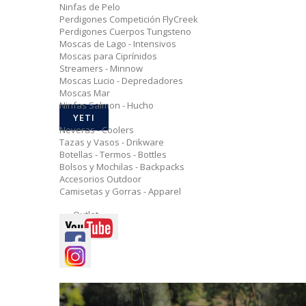
Ninfas de Pelo
Perdigones Competición FlyCreek
Perdigones Cuerpos Tungsteno
Moscas de Lago - Intensivos
Moscas para Ciprínidos
Streamers - Minnow
Moscas Lucio - Depredadores
Moscas Mar
Ninfas Salmon - Hucho
YETI
Neveras - Coolers
Tazas y Vasos - Drikware
Botellas - Termos - Bottles
Bolsos y Mochilas - Backpacks
Accesorios Outdoor
Camisetas y Gorras - Apparel
Outlet