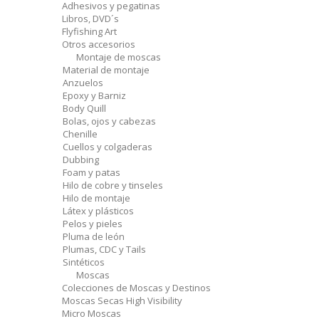
Adhesivos y pegatinas
Libros, DVD´s
Flyfishing Art
Otros accesorios
Montaje de moscas
Material de montaje
Anzuelos
Epoxy y Barniz
Body Quill
Bolas, ojos y cabezas
Chenille
Cuellos y colgaderas
Dubbing
Foam y patas
Hilo de cobre y tinseles
Hilo de montaje
Látex y plásticos
Pelos y pieles
Pluma de león
Plumas, CDC y Tails
Sintéticos
Moscas
Colecciones de Moscas y Destinos
Moscas Secas High Visibility
Micro Moscas