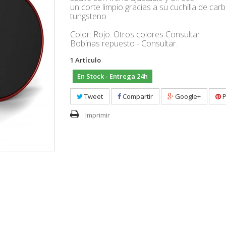
un corte limpio gracias a su cuchilla de car
tungsteno.
Color: Rojo. Otros colores Consultar.
Bobinas repuesto - Consultar.
1
Artículo
En Stock - Entrega 24h
Tweet
Compartir
Google+
P
Imprimir