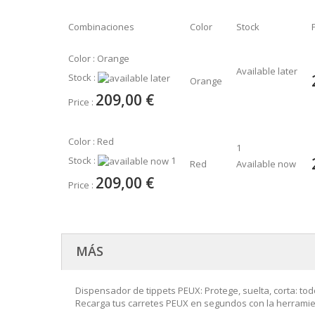
Combinaciones
Color
Stock
Color : Orange
Available later
Stock :
Orange
209,00 €
Price :
Color : Red
1
Stock :
1
Red
Available now
209,00 €
Price :
MÁS
Dispensador de tippets PEUX: Protege, suelta, corta: to
Recarga tus carretes PEUX en segundos con la herramien