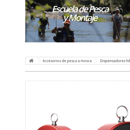
Escuela de Pesca
y Montaje
Accesorios de pesca a mosca
Dispensadores hi