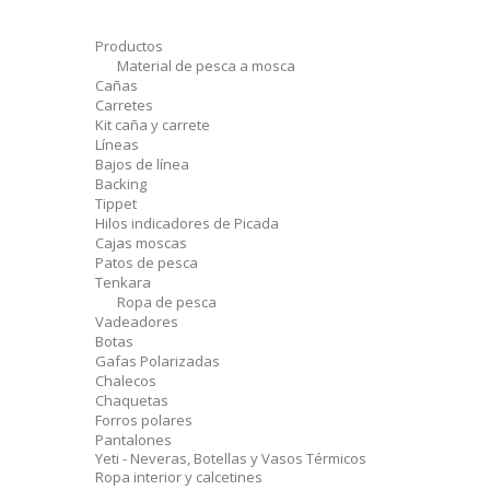
Productos
Material de pesca a mosca
Cañas
Carretes
Kit caña y carrete
Líneas
Bajos de línea
Backing
Tippet
Hilos indicadores de Picada
Cajas moscas
Patos de pesca
Tenkara
Ropa de pesca
Vadeadores
Botas
Gafas Polarizadas
Chalecos
Chaquetas
Forros polares
Pantalones
Yeti - Neveras, Botellas y Vasos Térmicos
Ropa interior y calcetines