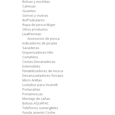
Bolsas y mochilas
Camisas
Guantes
Gorras y viseras
Buff tubulares
Ropa de pesca Mujer
Otros productos
Leatherman
Accesorios de pesca
Indicadores de picada
Sacaderas
Dispensadores Hilo
Cortahilos
Cestas Devanadoras
Extensibles
Flotabilizadores de mosca
Desanzueladores forceps
Micro Anillas
Luckybur para Vivarelli
Portacañas
Portamoscas
Montaje de cañas
Bolsas AQUAPAC
Teléfonos sumergibles
Funda asiento Coche