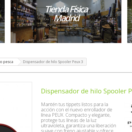
Tienda Física
Madrid
lo pesca
Dispensador de hilo Spooler Peux 3
Dispensador de hilo Spooler 
Mantén tus tippets listos para la
acción con el nuevo enrollador de
línea PEUX. Compacto y elegante,
protege tus líneas de la luz
ultravioleta, garantiza una liberación
suave con freno ajustable y ofrece