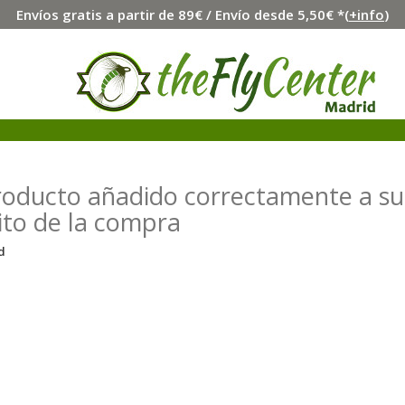
Envíos gratis a partir de 89€ / Envío desde 5,50€ *(
+info
)
roducto añadido correctamente a su
ito de la compra
d