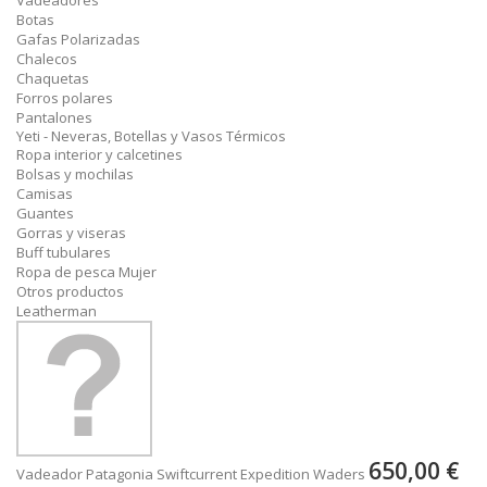
Vadeadores
Botas
Gafas Polarizadas
Chalecos
Chaquetas
Forros polares
Pantalones
Yeti - Neveras, Botellas y Vasos Térmicos
Ropa interior y calcetines
Bolsas y mochilas
Camisas
Guantes
Gorras y viseras
Buff tubulares
Ropa de pesca Mujer
Otros productos
Leatherman
650,00 €
Vadeador Patagonia Swiftcurrent Expedition Waders