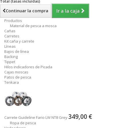
Total (tasas incluídas)
Ir a la caja
Continuar la compra
Productos
Material de pesca a mosca
Cañas
Carretes
Kit caña y carrete
Líneas
Bajos de línea
Backing
Tippet
Hilos indicadores de Picada
Cajas moscas
Patos de pesca
Tenkara
349,00 €
Carrete Guideline Fario LW NT8 Grey
Ropa de pesca