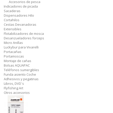
Accesorios de pesca
Indicadores de picada
Sacaderas
Dispensadores Hilo
Cortahilos
Cestas Devanadoras
Extensibles
Flotabilizadores de mosca
Desanzueladores forceps
Micro Anillas
Luckybur para Vivarelli
Portacañas
Portamoscas
Montaje de cañas
Bolsas AQUAPAC
Teléfonos sumergibles
Funda asiento Coche
Adhesivos y pegatinas
Libros, DVD´s
Flyfishing Art
Otros accesorios