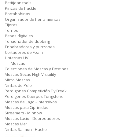
Petitjean tools
Pinzas de hackle
Portabobinas
Organizador de herramientas
Tijeras
Tornos
Pesos digitales
Torsionador de dubbing
Enhebradores y punzones
Cortadores de Foam
Linternas UV
Moscas
Colecciones de Moscas y Destinos
Moscas Secas High Visibility
Micro Moscas
Ninfas de Pelo
Perdigones Competición FlyCreek
Perdigones Cuerpos Tungsteno
Moscas de Lago - Intensivos
Moscas para Ciprínidos
Streamers - Minnow
Moscas Lucio - Depredadores
Moscas Mar
Ninfas Salmon - Hucho