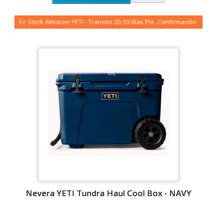
En Stock Almacen YETI - Transito 20-30 días Pte. Confirmación.
Nevera YETI Tundra Haul Cool Box - NAVY