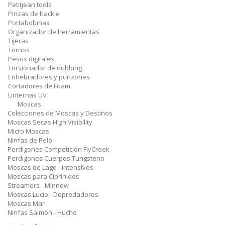
Petitjean tools
Pinzas de hackle
Portabobinas
Organizador de herramientas
Tijeras
Tornos
Pesos digitales
Torsionador de dubbing
Enhebradores y punzones
Cortadores de Foam
Linternas UV
Moscas
Colecciones de Moscas y Destinos
Moscas Secas High Visibility
Micro Moscas
Ninfas de Pelo
Perdigones Competición FlyCreek
Perdigones Cuerpos Tungsteno
Moscas de Lago - Intensivos
Moscas para Ciprínidos
Streamers - Minnow
Moscas Lucio - Depredadores
Moscas Mar
Ninfas Salmon - Hucho