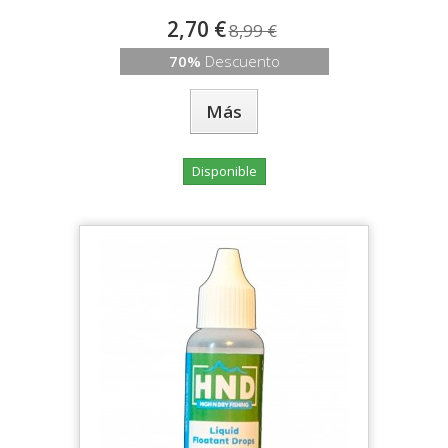
2,70 €
8,99 €
70%
Descuento
Más
Disponible