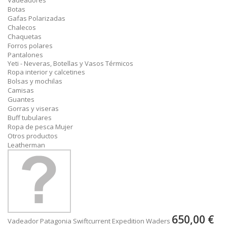
Vadeadores
Botas
Gafas Polarizadas
Chalecos
Chaquetas
Forros polares
Pantalones
Yeti - Neveras, Botellas y Vasos Térmicos
Ropa interior y calcetines
Bolsas y mochilas
Camisas
Guantes
Gorras y viseras
Buff tubulares
Ropa de pesca Mujer
Otros productos
Leatherman
650,00 €
Vadeador Patagonia Swiftcurrent Expedition Waders