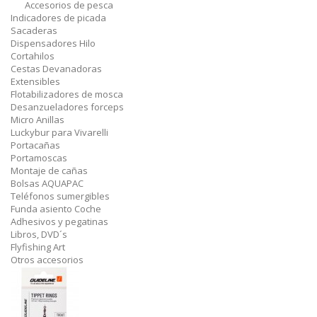
Accesorios de pesca
Indicadores de picada
Sacaderas
Dispensadores Hilo
Cortahilos
Cestas Devanadoras
Extensibles
Flotabilizadores de mosca
Desanzueladores forceps
Micro Anillas
Luckybur para Vivarelli
Portacañas
Portamoscas
Montaje de cañas
Bolsas AQUAPAC
Teléfonos sumergibles
Funda asiento Coche
Adhesivos y pegatinas
Libros, DVD´s
Flyfishing Art
Otros accesorios