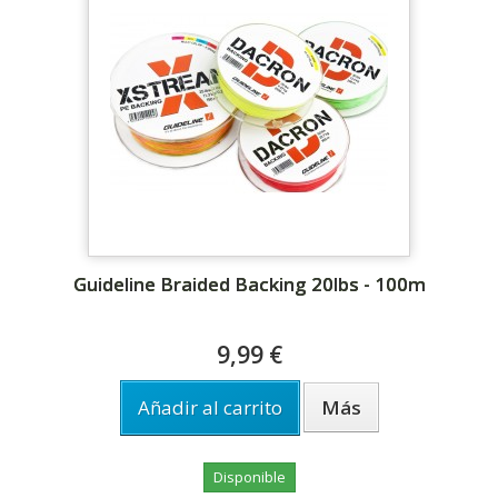
Guideline Braided Backing 20lbs - 100m
9,99 €
Añadir al carrito
Más
Disponible