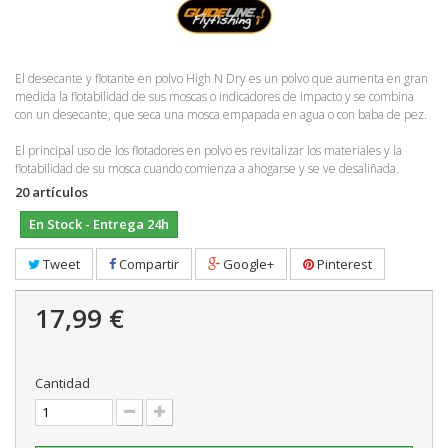
El desecante y flotante en polvo High N Dry es un polvo que aumenta en gran
medida la flotabilidad de sus moscas o indicadores de impacto y se combina
con un desecante, que seca una mosca empapada en agua o con baba de pez.
El principal uso de los flotadores en polvo es revitalizar los materiales y la
flotabilidad de su mosca cuando comienza a ahogarse y se ve desaliñada.
20
artículos
En Stock - Entrega 24h
Tweet
Compartir
Google+
Pinterest
17,99 €
Cantidad