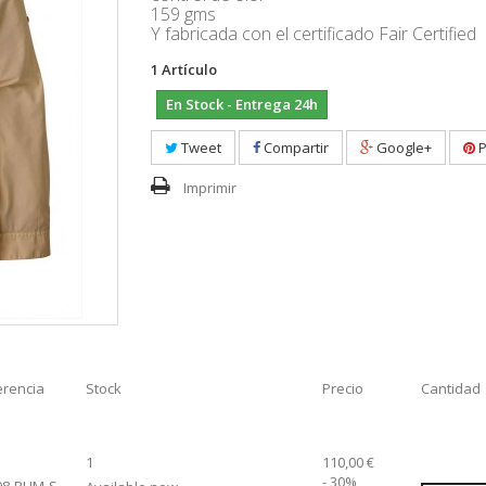
159 gms
Y fabricada con el certificado Fair Certified
1
Artículo
En Stock - Entrega 24h
Tweet
Compartir
Google+
P
Imprimir
erencia
Stock
Precio
Cantidad
1
110,00 €
- 30%
98-PUM-S