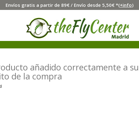
Envíos gratis a partir de 89€ / Envío desde 5,50€ *(
+info
)
roducto añadido correctamente a su
ito de la compra
d