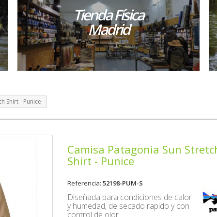
Tienda Física
Madrid
h Shirt - Punice
Camisa Patagonia Sun Stretc
Shirt - Punice
Referencia:
52198-PUM-S
Diseñada para condiciones de calor
y humedad, de secado rapido y con
control de olor