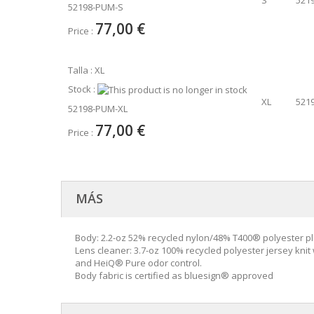
52198-PUM-S
77,00 €
Price :
Talla : XL
Stock :
XL
521
52198-PUM-XL
77,00 €
Price :
MÁS
Body: 2.2-oz 52% recycled nylon/48% T400® polyester pl
Lens cleaner: 3.7-oz 100% recycled polyester jersey knit
and HeiQ® Pure odor control.
Body fabric is certified as bluesign® approved