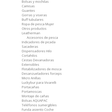
Bolsas y mochilas
Camisas
Guantes
Gorras y viseras
Buff tubulares
Ropa de pesca Mujer
Otros productos
Leatherman
Accesorios de pesca
Indicadores de picada
Sacaderas
Dispensadores Hilo
Cortahilos
Cestas Devanadoras
Extensibles
Flotabilizadores de mosca
Desanzueladores forceps
Micro Anillas
Luckybur para Vivarelli
Portacañas
Portamoscas
Montaje de cañas
Bolsas AQUAPAC
Teléfonos sumergibles
Funda asiento Coche