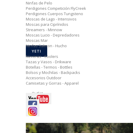
Ninfas de Pelo
Perdigones Competición FlyCreek
Perdigones Cuerpos Tungsteno
Moscas de Lago - Intensivos
Moscas para Ciprínidos
Streamers - Minnow
Moscas Lucio - Depredadores
Moscas Mar
Ninfas Salmon - Hucho
YETI
Neveras - Coolers
Tazas y Vasos - Drikware
Botellas - Termos - Bottles
Bolsos y Mochilas - Backpacks
Accesorios Outdoor
Camisetas y Gorras - Apparel
Outlet