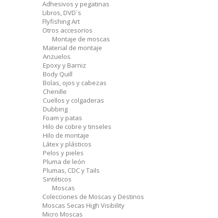
Adhesivos y pegatinas
Libros, DVD´s
Flyfishing Art
Otros accesorios
Montaje de moscas
Material de montaje
Anzuelos
Epoxy y Barniz
Body Quill
Bolas, ojos y cabezas
Chenille
Cuellos y colgaderas
Dubbing
Foam y patas
Hilo de cobre y tinseles
Hilo de montaje
Látex y plásticos
Pelos y pieles
Pluma de león
Plumas, CDC y Tails
Sintéticos
Moscas
Colecciones de Moscas y Destinos
Moscas Secas High Visibility
Micro Moscas