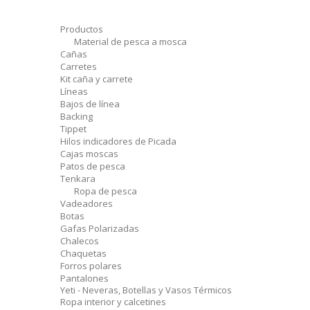
Productos
Material de pesca a mosca
Cañas
Carretes
Kit caña y carrete
Líneas
Bajos de línea
Backing
Tippet
Hilos indicadores de Picada
Cajas moscas
Patos de pesca
Tenkara
Ropa de pesca
Vadeadores
Botas
Gafas Polarizadas
Chalecos
Chaquetas
Forros polares
Pantalones
Yeti - Neveras, Botellas y Vasos Térmicos
Ropa interior y calcetines