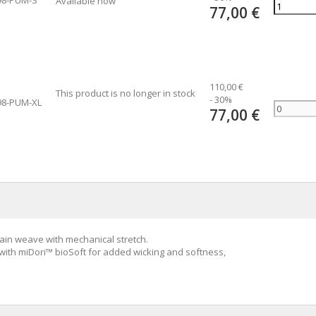
Available now
77,00 €
110,00 €
This product is no longer in stock
- 30%
98-PUM-XL
77,00 €
ain weave with mechanical stretch.
 with miDori™ bioSoft for added wicking and softness,