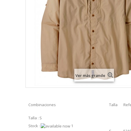
Ver más grande
Combinaciones
Talla
Ref
Talla : S
Stock :
1
S
521