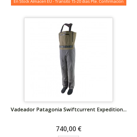
En Stock Almacen EU - Transito 15-20 días Pte. Confirmación
Vadeador Patagonia Swiftcurrent Expedition...
740,00 €