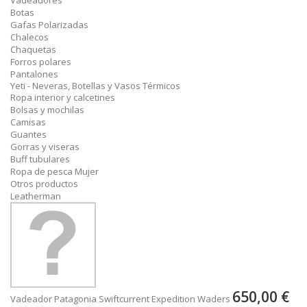
Vadeadores
Botas
Gafas Polarizadas
Chalecos
Chaquetas
Forros polares
Pantalones
Yeti - Neveras, Botellas y Vasos Térmicos
Ropa interior y calcetines
Bolsas y mochilas
Camisas
Guantes
Gorras y viseras
Buff tubulares
Ropa de pesca Mujer
Otros productos
Leatherman
650,00 €
Vadeador Patagonia Swiftcurrent Expedition Waders