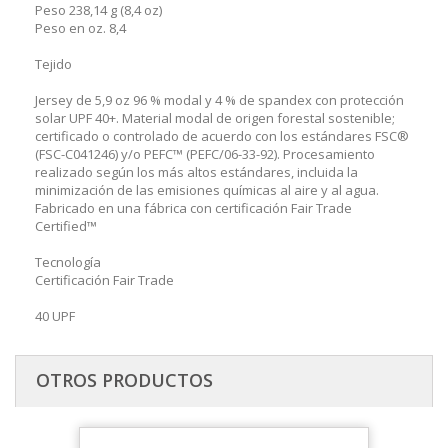
Peso 238,14 g (8,4 oz)
Peso en oz. 8,4
Tejido
Jersey de 5,9 oz 96 % modal y 4 % de spandex con protección
solar UPF 40+. Material modal de origen forestal sostenible;
certificado o controlado de acuerdo con los estándares FSC®
(FSC-C041246) y/o PEFC™ (PEFC/06-33-92). Procesamiento
realizado según los más altos estándares, incluida la
minimización de las emisiones químicas al aire y al agua.
Fabricado en una fábrica con certificación Fair Trade
Certified™
Tecnología
Certificación Fair Trade
40 UPF
OTROS PRODUCTOS