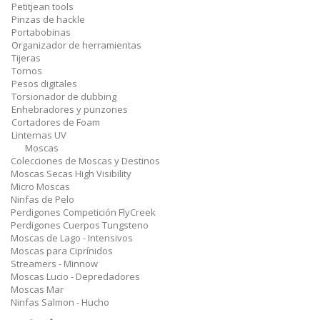
Petitjean tools
Pinzas de hackle
Portabobinas
Organizador de herramientas
Tijeras
Tornos
Pesos digitales
Torsionador de dubbing
Enhebradores y punzones
Cortadores de Foam
Linternas UV
Moscas
Colecciones de Moscas y Destinos
Moscas Secas High Visibility
Micro Moscas
Ninfas de Pelo
Perdigones Competición FlyCreek
Perdigones Cuerpos Tungsteno
Moscas de Lago - Intensivos
Moscas para Ciprínidos
Streamers - Minnow
Moscas Lucio - Depredadores
Moscas Mar
Ninfas Salmon - Hucho