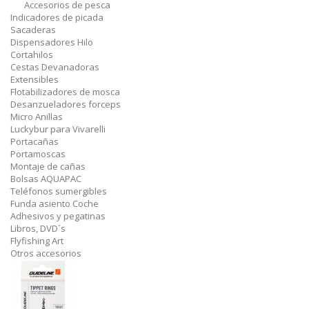
Accesorios de pesca
Indicadores de picada
Sacaderas
Dispensadores Hilo
Cortahilos
Cestas Devanadoras
Extensibles
Flotabilizadores de mosca
Desanzueladores forceps
Micro Anillas
Luckybur para Vivarelli
Portacañas
Portamoscas
Montaje de cañas
Bolsas AQUAPAC
Teléfonos sumergibles
Funda asiento Coche
Adhesivos y pegatinas
Libros, DVD´s
Flyfishing Art
Otros accesorios