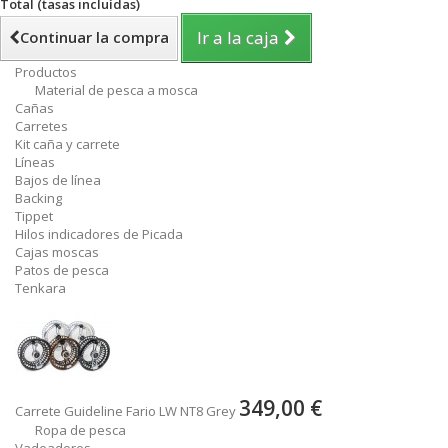
Total (tasas incluídas)
Ir a la caja
Continuar la compra
Productos
Material de pesca a mosca
Cañas
Carretes
Kit caña y carrete
Líneas
Bajos de línea
Backing
Tippet
Hilos indicadores de Picada
Cajas moscas
Patos de pesca
Tenkara
349,00 €
Carrete Guideline Fario LW NT8 Grey
Ropa de pesca