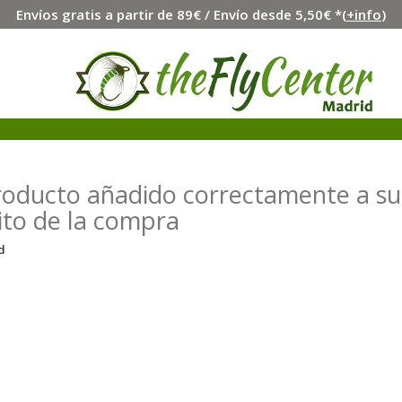
Envíos gratis a partir de 89€ / Envío desde 5,50€ *(
+info
)
roducto añadido correctamente a su
ito de la compra
d