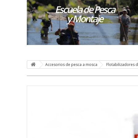
Escuela de Pesca
y Montaje
Accesorios de pesca a mosca
Flotabilizadores 