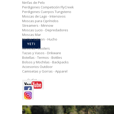
Ninfas de Pelo
Perdigones Competición FlyCreek
Perdigones Cuerpos Tungsteno
Moscas de Lago - Intensivos
Moscas para Ciprínidos
Streamers - Minnow
Moscas Lucio - Depredadores
Moscas Mar
Ninfas Salmon - Hucho
YETI
Neveras - Coolers
Tazas y Vasos - Drikware
Botellas - Termos - Bottles
Bolsos y Mochilas - Backpacks
Accesorios Outdoor
Camisetas y Gorras - Apparel
Outlet