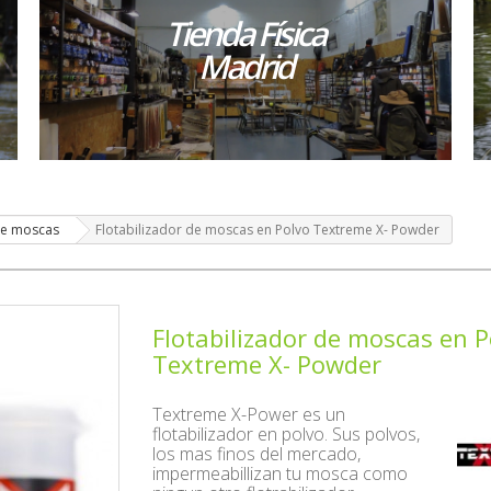
Tienda Física
Madrid
de moscas
Flotabilizador de moscas en Polvo Textreme X- Powder
Flotabilizador de moscas en P
Textreme X- Powder
Textreme X-Power es un
flotabilizador en polvo. Sus polvos,
los mas finos del mercado,
impermeabillizan tu mosca como