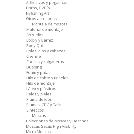
Adhesivos y pegatinas
Libros, DVD´s
Flyfishing Art
Otros accesorios
Montaje de moscas
Material de montaje
Anzuelos
Epoxy y Barniz
Body Quill
Bolas, ojos y cabezas
Chenille
Cuellos y colgaderas
Dubbing
Foam y patas
Hilo de cobre y tinseles
Hilo de montaje
Látex y plásticos
Pelos y pieles
Pluma de león
Plumas, CDC y Tails
Sintéticos
Moscas
Colecciones de Moscas y Destinos
Moscas Secas High Visibility
Micro Moscas