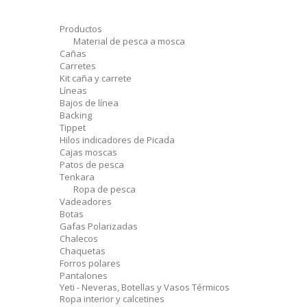
Productos
Material de pesca a mosca
Cañas
Carretes
Kit caña y carrete
Líneas
Bajos de línea
Backing
Tippet
Hilos indicadores de Picada
Cajas moscas
Patos de pesca
Tenkara
Ropa de pesca
Vadeadores
Botas
Gafas Polarizadas
Chalecos
Chaquetas
Forros polares
Pantalones
Yeti - Neveras, Botellas y Vasos Térmicos
Ropa interior y calcetines