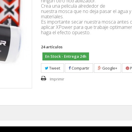
ningun otro flotrabilizador.
Crea una pelicula alrededor de
nuestra mosca que no deja pasar el agua y
materiales.
Es importante secar nuestra mosca antes 
aplicar XPower para que trabaje optimamen
haga el efecto opuesto.
24
artículos
En Stock - Entrega 24h
Tweet
Compartir
Google+
P
Imprimir