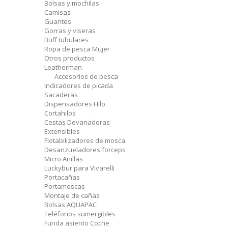
Bolsas y mochilas
Camisas
Guantes
Gorras y viseras
Buff tubulares
Ropa de pesca Mujer
Otros productos
Leatherman
Accesorios de pesca
Indicadores de picada
Sacaderas
Dispensadores Hilo
Cortahilos
Cestas Devanadoras
Extensibles
Flotabilizadores de mosca
Desanzueladores forceps
Micro Anillas
Luckybur para Vivarelli
Portacañas
Portamoscas
Montaje de cañas
Bolsas AQUAPAC
Teléfonos sumergibles
Funda asiento Coche