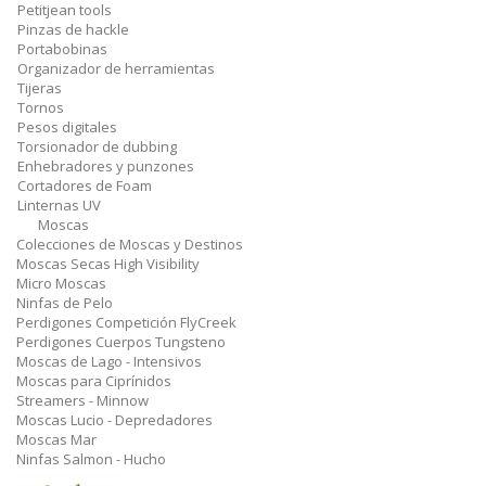
Petitjean tools
Pinzas de hackle
Portabobinas
Organizador de herramientas
Tijeras
Tornos
Pesos digitales
Torsionador de dubbing
Enhebradores y punzones
Cortadores de Foam
Linternas UV
Moscas
Colecciones de Moscas y Destinos
Moscas Secas High Visibility
Micro Moscas
Ninfas de Pelo
Perdigones Competición FlyCreek
Perdigones Cuerpos Tungsteno
Moscas de Lago - Intensivos
Moscas para Ciprínidos
Streamers - Minnow
Moscas Lucio - Depredadores
Moscas Mar
Ninfas Salmon - Hucho