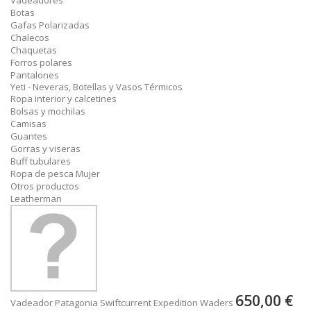
Vadeadores
Botas
Gafas Polarizadas
Chalecos
Chaquetas
Forros polares
Pantalones
Yeti - Neveras, Botellas y Vasos Térmicos
Ropa interior y calcetines
Bolsas y mochilas
Camisas
Guantes
Gorras y viseras
Buff tubulares
Ropa de pesca Mujer
Otros productos
Leatherman
650,00 €
Vadeador Patagonia Swiftcurrent Expedition Waders