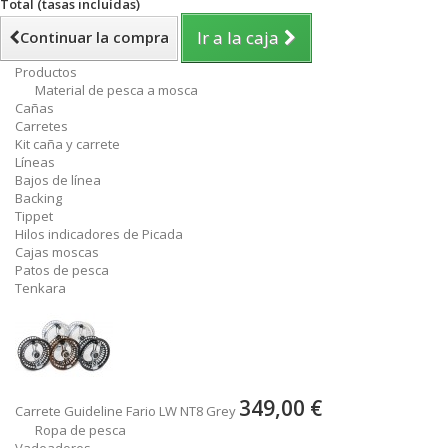
Total (tasas incluídas)
Ir a la caja
Continuar la compra
Productos
Material de pesca a mosca
Cañas
Carretes
Kit caña y carrete
Líneas
Bajos de línea
Backing
Tippet
Hilos indicadores de Picada
Cajas moscas
Patos de pesca
Tenkara
349,00 €
Carrete Guideline Fario LW NT8 Grey
Ropa de pesca