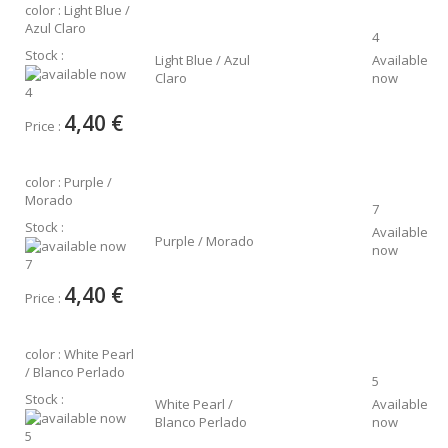
color : Light Blue /
Azul Claro
4
Stock :
Light Blue / Azul
Available
Claro
now
4
4,40 €
Price :
color : Purple /
Morado
7
Stock :
Available
Purple / Morado
now
7
4,40 €
Price :
color : White Pearl
/ Blanco Perlado
5
Stock :
White Pearl /
Available
Blanco Perlado
now
5