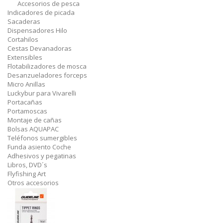
Accesorios de pesca
Indicadores de picada
Sacaderas
Dispensadores Hilo
Cortahilos
Cestas Devanadoras
Extensibles
Flotabilizadores de mosca
Desanzueladores forceps
Micro Anillas
Luckybur para Vivarelli
Portacañas
Portamoscas
Montaje de cañas
Bolsas AQUAPAC
Teléfonos sumergibles
Funda asiento Coche
Adhesivos y pegatinas
Libros, DVD´s
Flyfishing Art
Otros accesorios