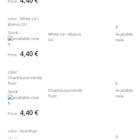
4,40 €
Price :
color : White UV /
Blanco UV
9
Stock :
White UV / Blanco
Available
UV
now
9
4,40 €
Price :
color :
Chartreuse/verde
fluor
6
Chartreuse/verde
Available
Stock :
fluor
now
6
4,40 €
Price :
color : Red/Rojo
9