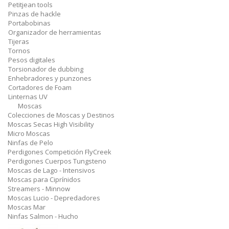
Petitjean tools
Pinzas de hackle
Portabobinas
Organizador de herramientas
Tijeras
Tornos
Pesos digitales
Torsionador de dubbing
Enhebradores y punzones
Cortadores de Foam
Linternas UV
Moscas
Colecciones de Moscas y Destinos
Moscas Secas High Visibility
Micro Moscas
Ninfas de Pelo
Perdigones Competición FlyCreek
Perdigones Cuerpos Tungsteno
Moscas de Lago - Intensivos
Moscas para Ciprínidos
Streamers - Minnow
Moscas Lucio - Depredadores
Moscas Mar
Ninfas Salmon - Hucho