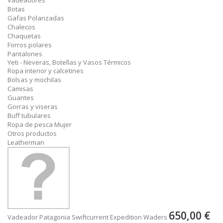
Vadeadores
Botas
Gafas Polarizadas
Chalecos
Chaquetas
Forros polares
Pantalones
Yeti - Neveras, Botellas y Vasos Térmicos
Ropa interior y calcetines
Bolsas y mochilas
Camisas
Guantes
Gorras y viseras
Buff tubulares
Ropa de pesca Mujer
Otros productos
Leatherman
650,00 €
Vadeador Patagonia Swiftcurrent Expedition Waders