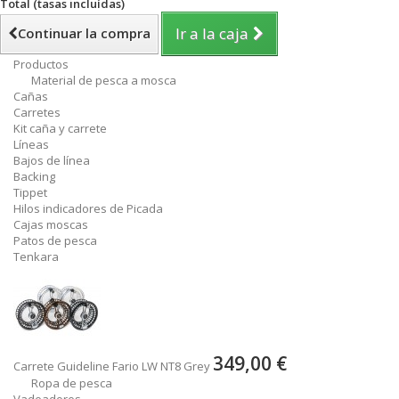
Total (tasas incluídas)
Ir a la caja
Continuar la compra
Productos
Material de pesca a mosca
Cañas
Carretes
Kit caña y carrete
Líneas
Bajos de línea
Backing
Tippet
Hilos indicadores de Picada
Cajas moscas
Patos de pesca
Tenkara
349,00 €
Carrete Guideline Fario LW NT8 Grey
Ropa de pesca