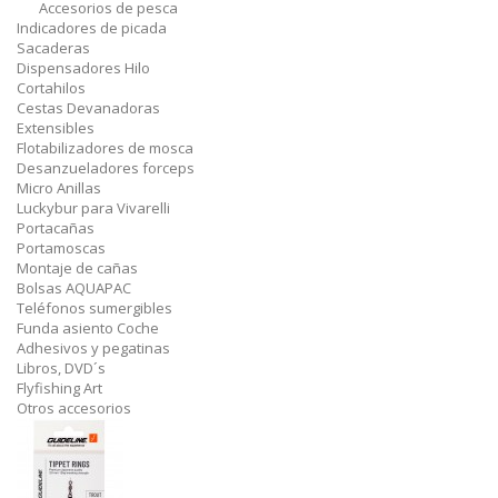
Accesorios de pesca
Indicadores de picada
Sacaderas
Dispensadores Hilo
Cortahilos
Cestas Devanadoras
Extensibles
Flotabilizadores de mosca
Desanzueladores forceps
Micro Anillas
Luckybur para Vivarelli
Portacañas
Portamoscas
Montaje de cañas
Bolsas AQUAPAC
Teléfonos sumergibles
Funda asiento Coche
Adhesivos y pegatinas
Libros, DVD´s
Flyfishing Art
Otros accesorios