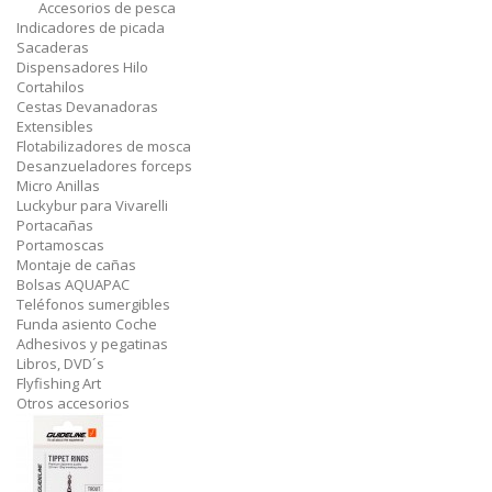
Accesorios de pesca
Indicadores de picada
Sacaderas
Dispensadores Hilo
Cortahilos
Cestas Devanadoras
Extensibles
Flotabilizadores de mosca
Desanzueladores forceps
Micro Anillas
Luckybur para Vivarelli
Portacañas
Portamoscas
Montaje de cañas
Bolsas AQUAPAC
Teléfonos sumergibles
Funda asiento Coche
Adhesivos y pegatinas
Libros, DVD´s
Flyfishing Art
Otros accesorios