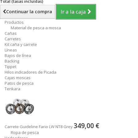
Total (tasas incluídas)
Ir a la caja
Continuar la compra
Productos
Material de pesca a mosca
Cañas
Carretes
Kit caña y carrete
Líneas
Bajos de línea
Backing
Tippet
Hilos indicadores de Picada
Cajas moscas
Patos de pesca
Tenkara
349,00 €
Carrete Guideline Fario LW NT8 Grey
Ropa de pesca