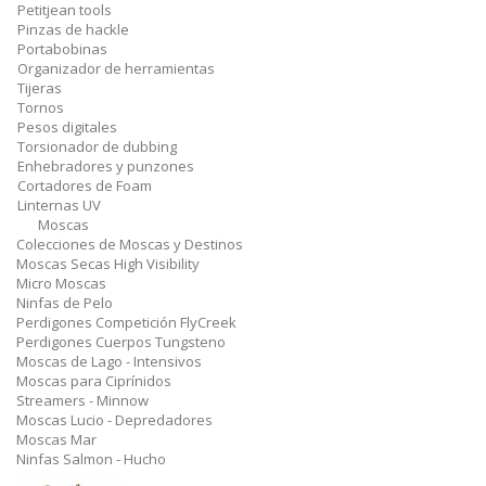
Petitjean tools
Pinzas de hackle
Portabobinas
Organizador de herramientas
Tijeras
Tornos
Pesos digitales
Torsionador de dubbing
Enhebradores y punzones
Cortadores de Foam
Linternas UV
Moscas
Colecciones de Moscas y Destinos
Moscas Secas High Visibility
Micro Moscas
Ninfas de Pelo
Perdigones Competición FlyCreek
Perdigones Cuerpos Tungsteno
Moscas de Lago - Intensivos
Moscas para Ciprínidos
Streamers - Minnow
Moscas Lucio - Depredadores
Moscas Mar
Ninfas Salmon - Hucho