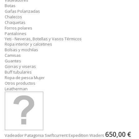
Vadeadores
Botas
Gafas Polarizadas
Chalecos
Chaquetas
Forros polares
Pantalones
Yeti - Neveras, Botellas y Vasos Térmicos
Ropa interior y calcetines
Bolsas y mochilas
Camisas
Guantes
Gorras y viseras
Buff tubulares
Ropa de pesca Mujer
Otros productos
Leatherman
650,00 €
Vadeador Patagonia Swiftcurrent Expedition Waders