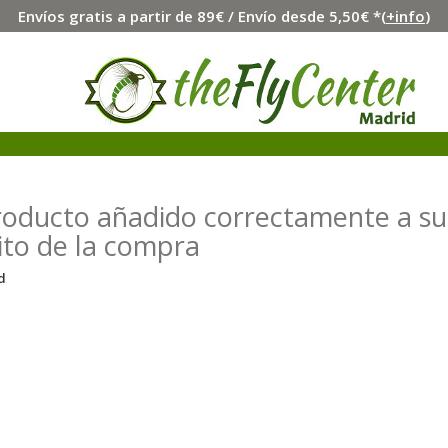
Envíos gratis a partir de 89€ / Envío desde 5,50€ *(
+info
)
roducto añadido correctamente a su
ito de la compra
d