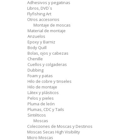
Adhesivos y pegatinas
Libros, DVD´s
Flyfishing Art
Otros accesorios
Montaje de moscas
Material de montaje
Anzuelos
Epoxy y Barniz
Body Quill
Bolas, ojos y cabezas
Chenille
Cuellos y colgaderas
Dubbing
Foam y patas
Hilo de cobre y tinseles
Hilo de montaje
Látex y plásticos
Pelos y pieles
Pluma de león
Plumas, CDC y Tails
Sintéticos
Moscas
Colecciones de Moscas y Destinos
Moscas Secas High Visibility
Micro Moscas