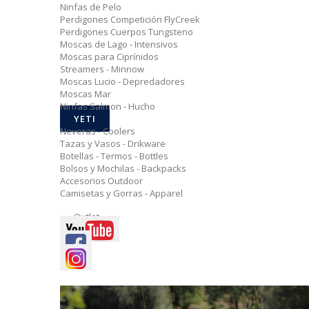
Ninfas de Pelo
Perdigones Competición FlyCreek
Perdigones Cuerpos Tungsteno
Moscas de Lago - Intensivos
Moscas para Ciprínidos
Streamers - Minnow
Moscas Lucio - Depredadores
Moscas Mar
Ninfas Salmon - Hucho
YETI
Neveras - Coolers
Tazas y Vasos - Drikware
Botellas - Termos - Bottles
Bolsos y Mochilas - Backpacks
Accesorios Outdoor
Camisetas y Gorras - Apparel
Outlet