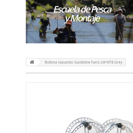
Escuela de Pesca
y Montaje
Bobina repuesto Guideline Fario LW NT8 Grey