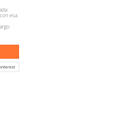
Cada
 con esa
bargo
interest