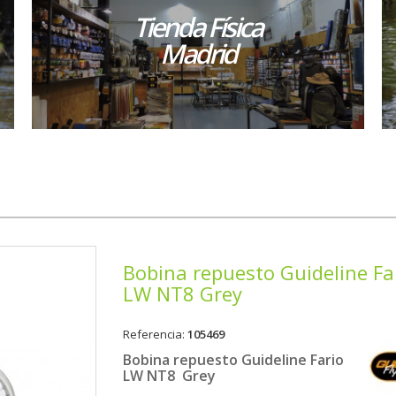
Tienda Física
Madrid
Bobina repuesto Guideline Fa
LW NT8 Grey
Referencia:
105469
Bobina repuesto Guideline Fario
LW NT8 Grey