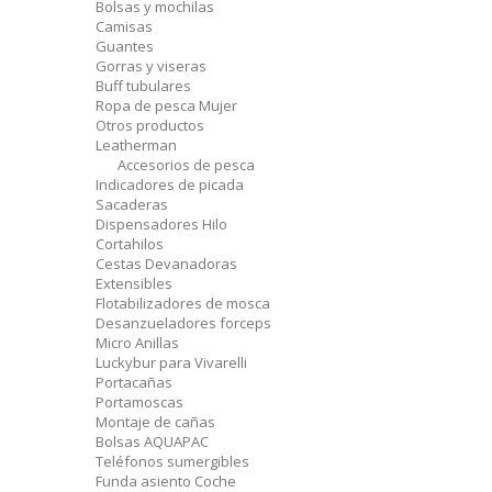
Bolsas y mochilas
Camisas
Guantes
Gorras y viseras
Buff tubulares
Ropa de pesca Mujer
Otros productos
Leatherman
Accesorios de pesca
Indicadores de picada
Sacaderas
Dispensadores Hilo
Cortahilos
Cestas Devanadoras
Extensibles
Flotabilizadores de mosca
Desanzueladores forceps
Micro Anillas
Luckybur para Vivarelli
Portacañas
Portamoscas
Montaje de cañas
Bolsas AQUAPAC
Teléfonos sumergibles
Funda asiento Coche