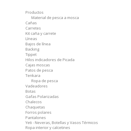
Productos
Material de pesca a mosca
Cañas
Carretes
Kit caña y carrete
Líneas
Bajos de línea
Backing
Tippet
Hilos indicadores de Picada
Cajas moscas
Patos de pesca
Tenkara
Ropa de pesca
Vadeadores
Botas
Gafas Polarizadas
Chalecos
Chaquetas
Forros polares
Pantalones
Yeti - Neveras, Botellas y Vasos Térmicos
Ropa interior y calcetines