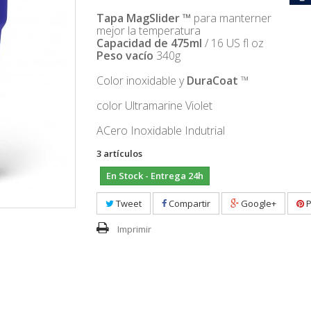
Tapa MagSlider ™
para manterner
mejor la temperatura
Capacidad de 475ml
/ 16 US fl oz
Peso vacío
340g
Color inoxidable y
DuraCoat
™
color Ultramarine Violet
ACero Inoxidable Indutrial
3
artículos
En Stock - Entrega 24h
Tweet
Compartir
Google+
P
Imprimir