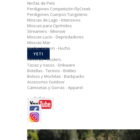
Ninfas de Pelo
Perdigones Competición FlyCreek
Perdigones Cuerpos Tungsteno
Moscas de Lago - Intensivos
Moscas para Ciprínidos
Streamers - Minnow
Moscas Lucio - Depredadores
Moscas Mar
Ninfas Salmon - Hucho
YETI
Neveras - Coolers
Tazas y Vasos - Drikware
Botellas - Termos - Bottles
Bolsos y Mochilas - Backpacks
Accesorios Outdoor
Camisetas y Gorras - Apparel
Outlet