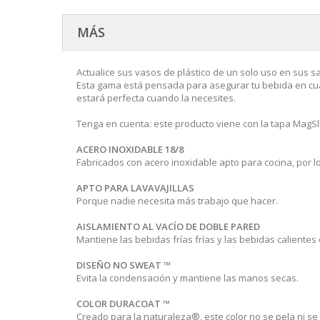
MÁS
Actualice sus vasos de plástico de un solo uso en sus s
Esta gama está pensada para asegurar tu bebida en cualq
estará perfecta cuando la necesites.
Tenga en cuenta: este producto viene con la tapa MagSl
ACERO INOXIDABLE 18/8
Fabricados con acero inoxidable apto para cocina, por l
APTO PARA LAVAVAJILLAS
Porque nadie necesita más trabajo que hacer.
AISLAMIENTO AL VACÍO DE DOBLE PARED
Mantiene las bebidas frías frías y las bebidas calientes 
DISEÑO NO SWEAT ™
Evita la condensación y mantiene las manos secas.
COLOR DURACOAT ™
Creado para la naturaleza®, este color no se pela ni se 