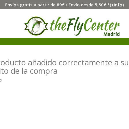
Envíos gratis a partir de 89€ / Envío desde 5,50€ *(
+info
)
roducto añadido correctamente a su
ito de la compra
d