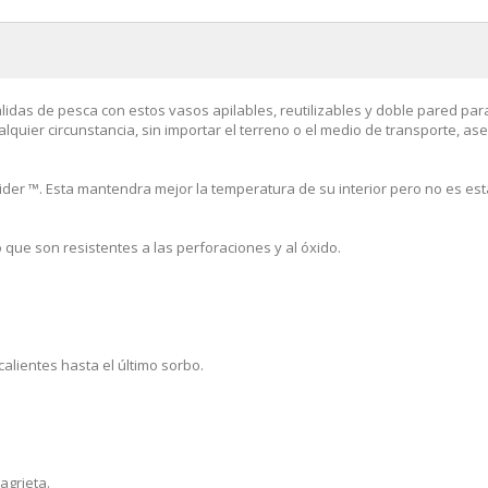
alidas de pesca con estos vasos apilables, reutilizables y doble pared pa
uier circunstancia, sin importar el terreno o el medio de transporte, as
ider ™. Esta mantendra mejor la temperatura de su interior pero no es est
o que son resistentes a las perforaciones y al óxido.
calientes hasta el último sorbo.
agrieta.