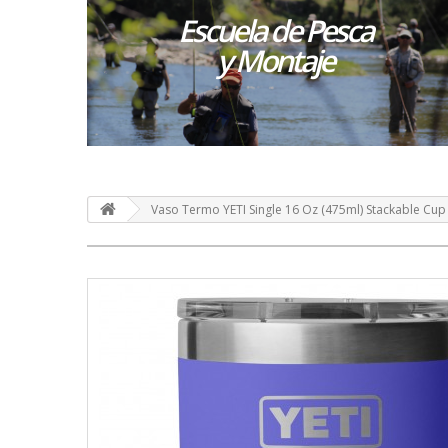
Escuela de Pesca
y Montaje
Vaso Termo YETI Single 16 Oz (475ml) Stackable Cup 