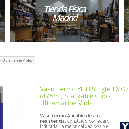
Tienda Física
Madrid
- Ultramarine Violet
Vaso Termo YETI Single 16 Oz
(475ml) Stackable Cup -
Ultramarine Violet
Vaso termo Apilable de alta
resistencia,
constuido con acero
industrial, la mejor calidad posible.