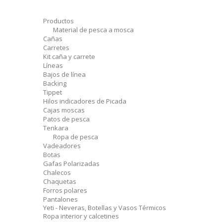
Productos
Material de pesca a mosca
Cañas
Carretes
Kit caña y carrete
Líneas
Bajos de línea
Backing
Tippet
Hilos indicadores de Picada
Cajas moscas
Patos de pesca
Tenkara
Ropa de pesca
Vadeadores
Botas
Gafas Polarizadas
Chalecos
Chaquetas
Forros polares
Pantalones
Yeti - Neveras, Botellas y Vasos Térmicos
Ropa interior y calcetines