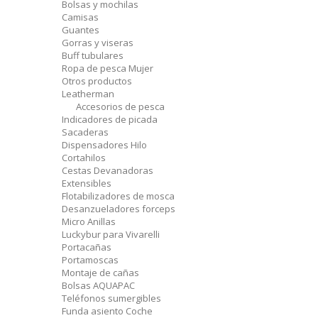
Bolsas y mochilas
Camisas
Guantes
Gorras y viseras
Buff tubulares
Ropa de pesca Mujer
Otros productos
Leatherman
Accesorios de pesca
Indicadores de picada
Sacaderas
Dispensadores Hilo
Cortahilos
Cestas Devanadoras
Extensibles
Flotabilizadores de mosca
Desanzueladores forceps
Micro Anillas
Luckybur para Vivarelli
Portacañas
Portamoscas
Montaje de cañas
Bolsas AQUAPAC
Teléfonos sumergibles
Funda asiento Coche