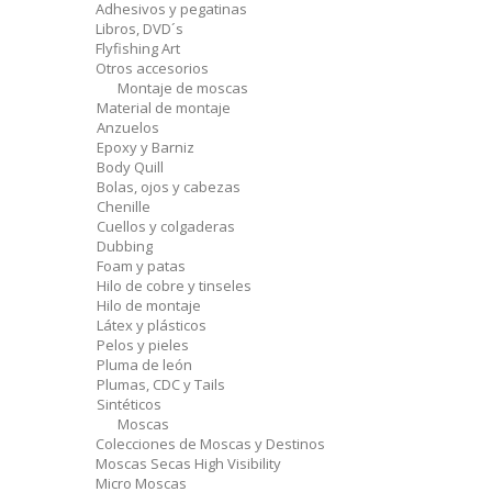
Adhesivos y pegatinas
Libros, DVD´s
Flyfishing Art
Otros accesorios
Montaje de moscas
Material de montaje
Anzuelos
Epoxy y Barniz
Body Quill
Bolas, ojos y cabezas
Chenille
Cuellos y colgaderas
Dubbing
Foam y patas
Hilo de cobre y tinseles
Hilo de montaje
Látex y plásticos
Pelos y pieles
Pluma de león
Plumas, CDC y Tails
Sintéticos
Moscas
Colecciones de Moscas y Destinos
Moscas Secas High Visibility
Micro Moscas