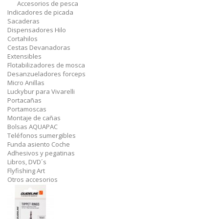
Accesorios de pesca
Indicadores de picada
Sacaderas
Dispensadores Hilo
Cortahilos
Cestas Devanadoras
Extensibles
Flotabilizadores de mosca
Desanzueladores forceps
Micro Anillas
Luckybur para Vivarelli
Portacañas
Portamoscas
Montaje de cañas
Bolsas AQUAPAC
Teléfonos sumergibles
Funda asiento Coche
Adhesivos y pegatinas
Libros, DVD´s
Flyfishing Art
Otros accesorios