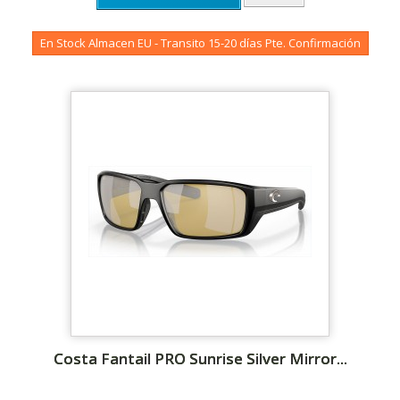
En Stock Almacen EU - Transito 15-20 días Pte. Confirmación
Costa Fantail PRO Sunrise Silver Mirror...