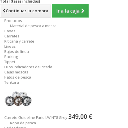
Total (tasas incluídas)
Ir a la caja
Continuar la compra
Productos
Material de pesca a mosca
Cañas
Carretes
Kit caña y carrete
Líneas
Bajos de línea
Backing
Tippet
Hilos indicadores de Picada
Cajas moscas
Patos de pesca
Tenkara
349,00 €
Carrete Guideline Fario LW NT8 Grey
Ropa de pesca