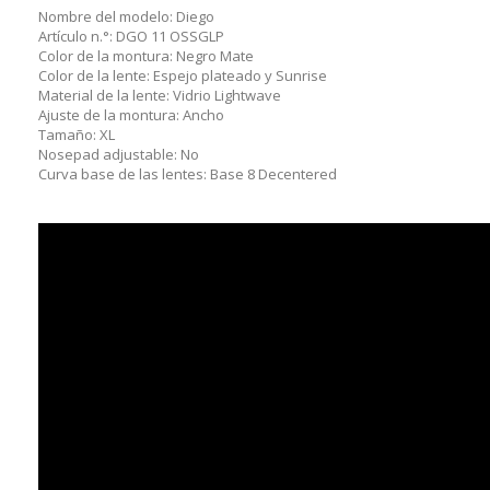
Nombre del modelo:
Diego
Artículo n.°:
DGO 11 OSSGLP
Color de la montura:
Negro Mate
Color de la lente:
Espejo plateado y Sunrise
Material de la lente:
Vidrio Lightwave
Ajuste de la montura:
Ancho
Tamaño:
XL
Nosepad adjustable:
No
Curva base de las lentes:
Base 8 Decentered