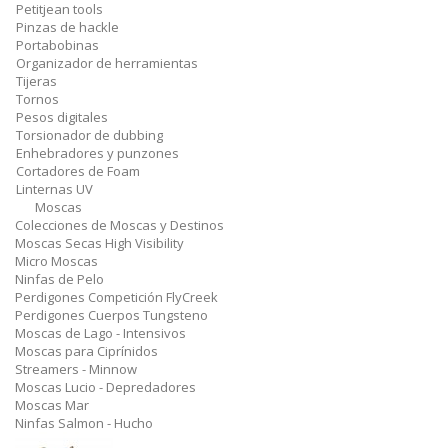
Petitjean tools
Pinzas de hackle
Portabobinas
Organizador de herramientas
Tijeras
Tornos
Pesos digitales
Torsionador de dubbing
Enhebradores y punzones
Cortadores de Foam
Linternas UV
Moscas
Colecciones de Moscas y Destinos
Moscas Secas High Visibility
Micro Moscas
Ninfas de Pelo
Perdigones Competición FlyCreek
Perdigones Cuerpos Tungsteno
Moscas de Lago - Intensivos
Moscas para Ciprínidos
Streamers - Minnow
Moscas Lucio - Depredadores
Moscas Mar
Ninfas Salmon - Hucho