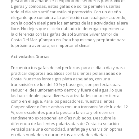
pescando al amanecer o explorando senderos panorámicos.
Ligeras y cómodas, estas gafas de sol te permiten usarlas
todo el día sin sacrificar estilo ni protección. Con un diseño
elegante que combina a la perfección con cualquier atuendo,
son la opción ideal para los amantes de las actividades al aire
libre. No dejes que el cielo nublado te detenga: experimenta
la diferencia con las gafas de sol Sunrise Silver Mirror de
Costa Del Mar. ¡Compra en línea hoy mismo y prepárate para
tu próxima aventura, sin importar el clima!
Actividades Diarias
Encuentra tus gafas de sol perfectas para el día a día y para
practicar deportes acuáticos con las lentes polarizadas de
Costa. Nuestras lentes gris plata espejadas, con una
transmisión de luz del 10 % y base gris, son perfectas para
reducir el deslumbramiento dentro y fuera del agua, lo que
las hace ideales para diversas actividades tanto en tierra
como en el agua. Para los pescadores, nuestras lentes
Cooper silver o Rose ambas con una transmisión de luz del 12
%, son excelentes para la pesca a la vista y ofrecen un
rendimiento excepcional en días nublados. Descubre la
diferencia de las lentes polarizadas de Costa: tu solución
versátil para una comodidad, antifatiga y una visión óptima
en días nublados o durante tus actividades diarias.