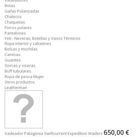
Vadeadores
Botas
Gafas Polarizadas
Chalecos
Chaquetas
Forros polares
Pantalones
Yeti - Neveras, Botellas y Vasos Térmicos
Ropa interior y calcetines
Bolsas y mochilas
Camisas
Guantes
Gorras y viseras
Buff tubulares
Ropa de pesca Mujer
Otros productos
Leatherman
650,00 €
Vadeador Patagonia Swiftcurrent Expedition Waders