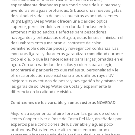
especialmente diseñadas para condiciones de luz intensa y
aventuras en aguas profundas. Si busca unas nuevas gafas
de sol polarizadas o de pesca, nuestras avanzadas lentes
Bright Light y Deep Water ofrecen una claridad óptica
superior, permitiéndole ver con claridad incluso en los
entornos más soleados. Perfectas para pescadores,
navegantes y entusiastas del agua, estas lentes minimizan el
deslumbramiento y mejoran el contraste de color,
permitiéndole detectar peces y navegar con confianza. Las
monturas ligeras y duraderas garantizan comodidad durante
todo el día, lo que las hace ideales para largas jornadas en el
agua. Con una variedad de estilos y colores para elegir,
encontrará el par perfecto que refleje su personalidad y le
ofrezca protección esencial contra los dañinos rayos UV.
¡Mejore sus aventuras de pesca y navegación hoy mismo con
las gafas de sol Deep Water de Costa y experimente la
diferencia en la calidad de visión
.
Condiciones de luz variable y zonas costeras
NOVEDAD
Mejore su experiencia al aire libre con las gafas de sol con
lentes Cooper silver o Rose de Costa Del Mar, diseñadas por
expertos para condiciones de luz variable y aguas poco
profundas. Estas lentes de alto rendimiento mejoran el
contraste y la percepción de la profundidad, lo que las hace