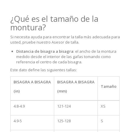
¿Qué es el tamaño de la
montura?
Si necesita ayuda para encontrar la talla más adecuada para
usted, pruebe nuestro Asesor de talla.
Distancia de bisagra a bisagra
: el ancho de la montura
medido desde el interior de las gafas tomando como
referencia el centro de cada bisagra.
Este dato define las siguientes tallas:
BISAGRA A BISAGRA
BISAGRA A BISAGRA
Tamaño
(in)
(mm)
4.8-4.9
121-124
XS
4.9-5
125-128
S