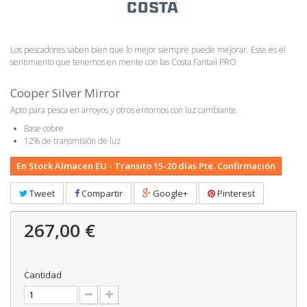
Los pescadores saben bien que lo mejor siempre puede mejorar. Este es el
sentimiento que tenemos en mente con las Costa Fantail PRO.
Cooper Silver Mirror
Apto para pesca en arroyos y otros entornos con luz cambiante.
Base cobre
12% de transmisión de luz
En Stock Almacen EU - Transito 15-20 días Pte. Confirmación
Tweet
Compartir
Google+
Pinterest
267,00 €
Cantidad