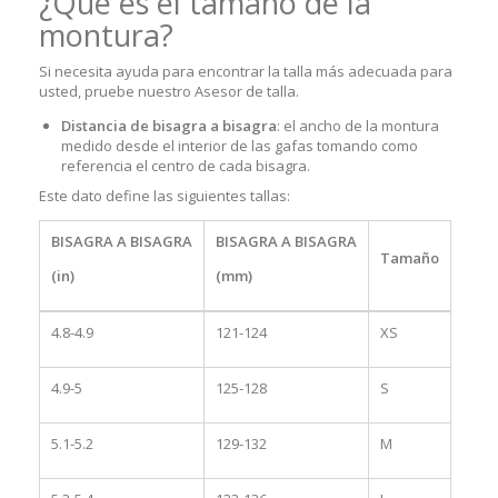
¿Qué es el tamaño de la
montura?
Si necesita ayuda para encontrar la talla más adecuada para
usted, pruebe nuestro Asesor de talla.
Distancia de bisagra a bisagra
: el ancho de la montura
medido desde el interior de las gafas tomando como
referencia el centro de cada bisagra.
Este dato define las siguientes tallas:
BISAGRA A BISAGRA
BISAGRA A BISAGRA
Tamaño
(in)
(mm)
4.8-4.9
121-124
XS
4.9-5
125-128
S
5.1-5.2
129-132
M