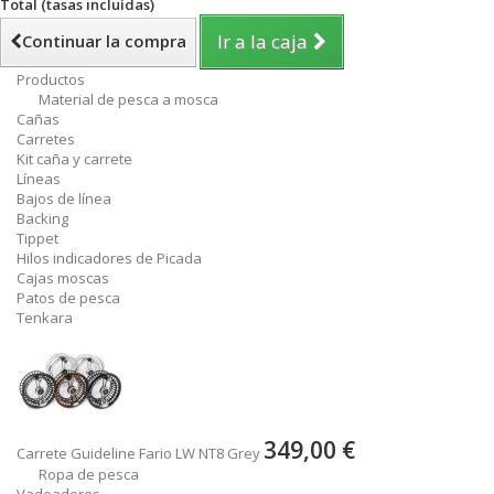
Total (tasas incluídas)
Ir a la caja
Continuar la compra
Productos
Material de pesca a mosca
Cañas
Carretes
Kit caña y carrete
Líneas
Bajos de línea
Backing
Tippet
Hilos indicadores de Picada
Cajas moscas
Patos de pesca
Tenkara
349,00 €
Carrete Guideline Fario LW NT8 Grey
Ropa de pesca