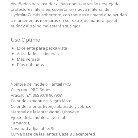
diseñados para ayudar a mantener una visión despejada;
protectores laterales, cubierta, un nuevo material de
Hydrolite® más adherente, con ranuras de metal que ayudan
a mantener las monturas en su rostro, de manera que el
sudor y el sol no molestarán sus ojos.
Uso Optimo
Excelente para pesca vista
Actividades cotidianas
Más versátil
Días nublados
Nombre del modelo:
Fantail PRO
Colección:
PRO Series
Artículo n.°:
06S9079 907903
Color de la montura:
Negro Mate
Color de la lente:
Espejo plateado y cobrizo
Material de la lente:
Vidrio Lightwave
Ajuste de la montura:
Normal
Tamaño:
L
Nosepad adjustable:
Sí
Curva base de las lentes:
Base 8 Decentered