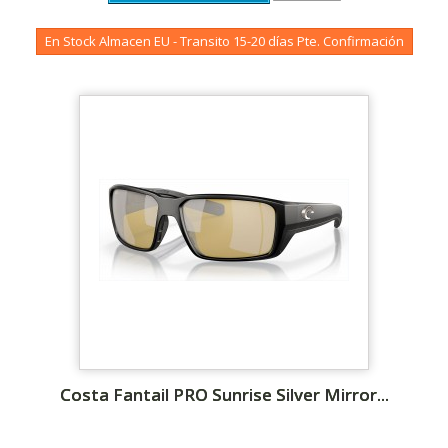
En Stock Almacen EU - Transito 15-20 días Pte. Confirmación
Costa Fantail PRO Sunrise Silver Mirror...