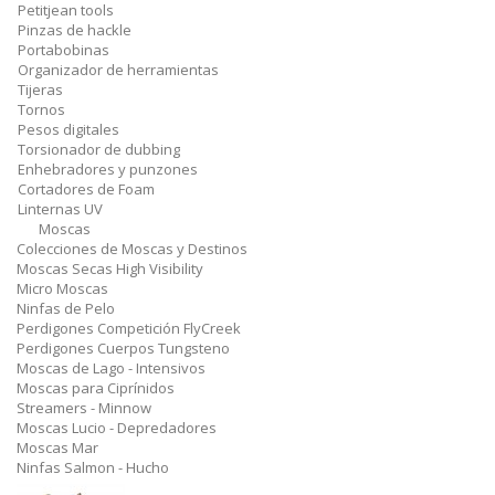
Petitjean tools
Pinzas de hackle
Portabobinas
Organizador de herramientas
Tijeras
Tornos
Pesos digitales
Torsionador de dubbing
Enhebradores y punzones
Cortadores de Foam
Linternas UV
Moscas
Colecciones de Moscas y Destinos
Moscas Secas High Visibility
Micro Moscas
Ninfas de Pelo
Perdigones Competición FlyCreek
Perdigones Cuerpos Tungsteno
Moscas de Lago - Intensivos
Moscas para Ciprínidos
Streamers - Minnow
Moscas Lucio - Depredadores
Moscas Mar
Ninfas Salmon - Hucho