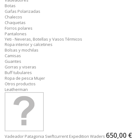
Vadeadores
Botas
Gafas Polarizadas
Chalecos
Chaquetas
Forros polares
Pantalones
Yeti - Neveras, Botellas y Vasos Térmicos
Ropa interior y calcetines
Bolsas y mochilas
Camisas
Guantes
Gorras y viseras
Buff tubulares
Ropa de pesca Mujer
Otros productos
Leatherman
650,00 €
Vadeador Patagonia Swiftcurrent Expedition Waders