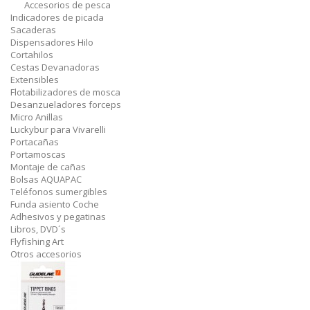
Accesorios de pesca
Indicadores de picada
Sacaderas
Dispensadores Hilo
Cortahilos
Cestas Devanadoras
Extensibles
Flotabilizadores de mosca
Desanzueladores forceps
Micro Anillas
Luckybur para Vivarelli
Portacañas
Portamoscas
Montaje de cañas
Bolsas AQUAPAC
Teléfonos sumergibles
Funda asiento Coche
Adhesivos y pegatinas
Libros, DVD´s
Flyfishing Art
Otros accesorios