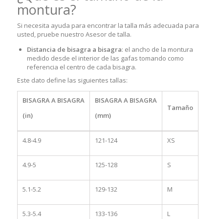
montura?
Si necesita ayuda para encontrar la talla más adecuada para
usted, pruebe nuestro Asesor de talla.
Distancia de bisagra a bisagra
: el ancho de la montura
medido desde el interior de las gafas tomando como
referencia el centro de cada bisagra.
Este dato define las siguientes tallas:
BISAGRA A BISAGRA
BISAGRA A BISAGRA
Tamaño
(in)
(mm)
4.8-4.9
121-124
XS
4.9-5
125-128
S
5.1-5.2
129-132
M
5.3-5.4
133-136
L