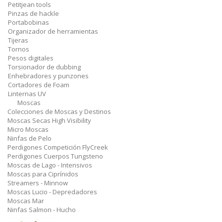
Petitjean tools
Pinzas de hackle
Portabobinas
Organizador de herramientas
Tijeras
Tornos
Pesos digitales
Torsionador de dubbing
Enhebradores y punzones
Cortadores de Foam
Linternas UV
Moscas
Colecciones de Moscas y Destinos
Moscas Secas High Visibility
Micro Moscas
Ninfas de Pelo
Perdigones Competición FlyCreek
Perdigones Cuerpos Tungsteno
Moscas de Lago - Intensivos
Moscas para Ciprínidos
Streamers - Minnow
Moscas Lucio - Depredadores
Moscas Mar
Ninfas Salmon - Hucho