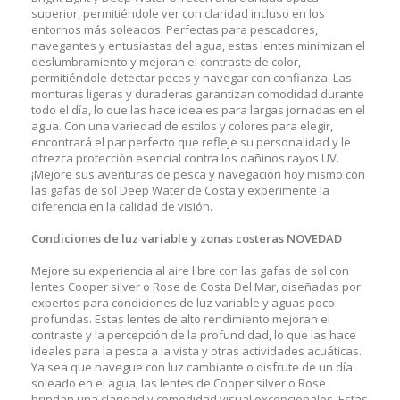
superior, permitiéndole ver con claridad incluso en los
entornos más soleados. Perfectas para pescadores,
navegantes y entusiastas del agua, estas lentes minimizan el
deslumbramiento y mejoran el contraste de color,
permitiéndole detectar peces y navegar con confianza. Las
monturas ligeras y duraderas garantizan comodidad durante
todo el día, lo que las hace ideales para largas jornadas en el
agua. Con una variedad de estilos y colores para elegir,
encontrará el par perfecto que refleje su personalidad y le
ofrezca protección esencial contra los dañinos rayos UV.
¡Mejore sus aventuras de pesca y navegación hoy mismo con
las gafas de sol Deep Water de Costa y experimente la
diferencia en la calidad de visión
.
Condiciones de luz variable y zonas costeras
NOVEDAD
Mejore su experiencia al aire libre con las gafas de sol con
lentes Cooper silver o Rose de Costa Del Mar, diseñadas por
expertos para condiciones de luz variable y aguas poco
profundas. Estas lentes de alto rendimiento mejoran el
contraste y la percepción de la profundidad, lo que las hace
ideales para la pesca a la vista y otras actividades acuáticas.
Ya sea que navegue con luz cambiante o disfrute de un día
soleado en el agua, las lentes de Cooper silver o Rose
brindan una claridad y comodidad visual excepcionales. Estas