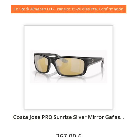
En Stock Almacen EU - Transito 15-20 días Pte. Confirmación
Costa Jose PRO Sunrise Silver Mirror Gafas...
267,00 €