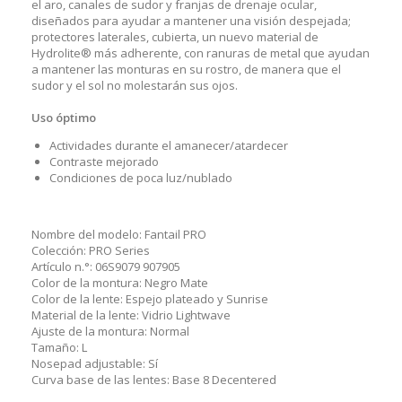
el aro, canales de sudor y franjas de drenaje ocular,
diseñados para ayudar a mantener una visión despejada;
protectores laterales, cubierta, un nuevo material de
Hydrolite® más adherente, con ranuras de metal que ayudan
a mantener las monturas en su rostro, de manera que el
sudor y el sol no molestarán sus ojos.
Uso óptimo
Actividades durante el amanecer/atardecer
Contraste mejorado
Condiciones de poca luz/nublado
Nombre del modelo:
Fantail PRO
Colección:
PRO Series
Artículo n.°:
06S9079 907905
Color de la montura:
Negro Mate
Color de la lente:
Espejo plateado y Sunrise
Material de la lente:
Vidrio Lightwave
Ajuste de la montura:
Normal
Tamaño:
L
Nosepad adjustable:
Sí
Curva base de las lentes:
Base 8 Decentered