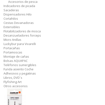
Accesorios de pesca
Indicadores de picada
Sacaderas
Dispensadores Hilo
Cortahilos
Cestas Devanadoras
Extensibles
Flotabilizadores de mosca
Desanzueladores forceps
Micro Anillas
Luckybur para Vivarelli
Portacañas
Portamoscas
Montaje de cañas
Bolsas AQUAPAC
Teléfonos sumergibles
Funda asiento Coche
Adhesivos y pegatinas
Libros, DVD´s
Flyfishing Art
Otros accesorios