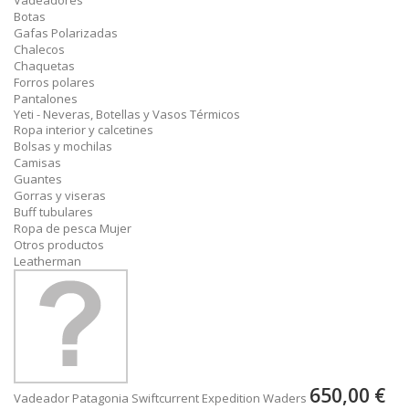
Vadeadores
Botas
Gafas Polarizadas
Chalecos
Chaquetas
Forros polares
Pantalones
Yeti - Neveras, Botellas y Vasos Térmicos
Ropa interior y calcetines
Bolsas y mochilas
Camisas
Guantes
Gorras y viseras
Buff tubulares
Ropa de pesca Mujer
Otros productos
Leatherman
650,00 €
Vadeador Patagonia Swiftcurrent Expedition Waders