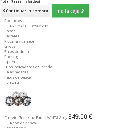
Total (tasas incluídas)
Ir a la caja
Continuar la compra
Productos
Material de pesca a mosca
Cañas
Carretes
Kit caña y carrete
Líneas
Bajos de línea
Backing
Tippet
Hilos indicadores de Picada
Cajas moscas
Patos de pesca
Tenkara
349,00 €
Carrete Guideline Fario LW NT8 Grey
Ropa de pesca