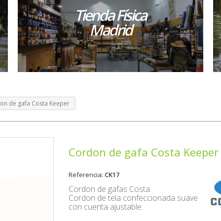
Tienda Física
Madrid
on de gafa Costa Keeper
Cordon de gafa Costa Keeper
Referencia:
CK17
Cordon de gafas Costa.
Cordon de tela confeccionada suave
con cuenta ajustable.