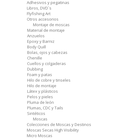
Adhesivos y pegatinas
Libros, DVD´s
Flyfishing Art
Otros accesorios
Montaje de moscas
Material de montaje
Anzuelos
Epoxy y Barniz
Body Quill
Bolas, ojos y cabezas
Chenille
Cuellos y colgaderas
Dubbing
Foam y patas
Hilo de cobre y tinseles
Hilo de montaje
Látex y plásticos
Pelos y pieles
Pluma de león
Plumas, CDC y Tails
Sintéticos
Moscas
Colecciones de Moscas y Destinos
Moscas Secas High Visibility
Micro Moscas