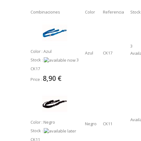
Combinaciones
Color
Referencia
Stock
3
Color : Azul
Azul
CK17
Avail
Stock :
3
CK17
8,90 €
Price :
Avail
Color : Negro
Negro
CK11
Stock :
CK11