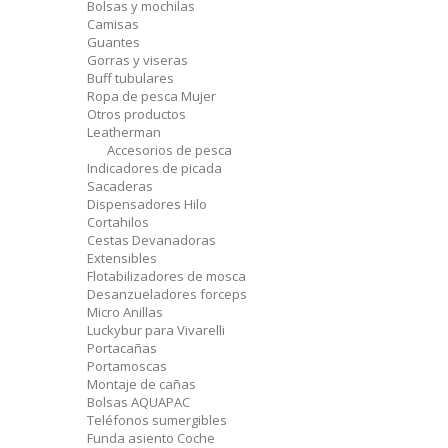
Bolsas y mochilas
Camisas
Guantes
Gorras y viseras
Buff tubulares
Ropa de pesca Mujer
Otros productos
Leatherman
Accesorios de pesca
Indicadores de picada
Sacaderas
Dispensadores Hilo
Cortahilos
Cestas Devanadoras
Extensibles
Flotabilizadores de mosca
Desanzueladores forceps
Micro Anillas
Luckybur para Vivarelli
Portacañas
Portamoscas
Montaje de cañas
Bolsas AQUAPAC
Teléfonos sumergibles
Funda asiento Coche